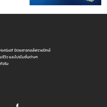
 HotGolf นิตยสารกอล์ฟรายปักษ์
รีวิว และโปรโมชั่นต่างๆ
ท้จริง