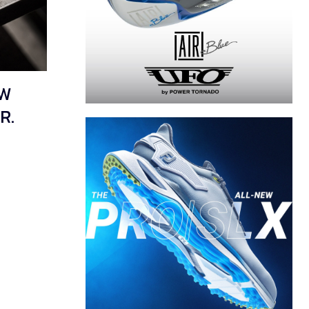
OW
R.