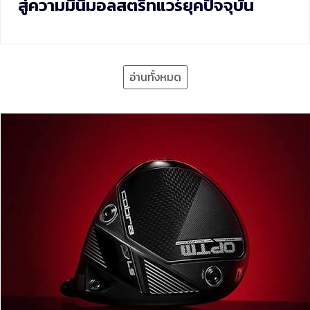
สู่ความมินิมอลสตรีทแวร์ยุคปัจจุบัน
อ่านทั้งหมด