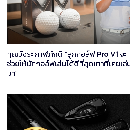
คุณวัชระ กาฬภักดี “ลูกกอล์ฟ Pro V1 จะ
ช่วยให้นักกอล์ฟเล่นได้ดีที่สุดเท่าที่เคยเล่
มา”