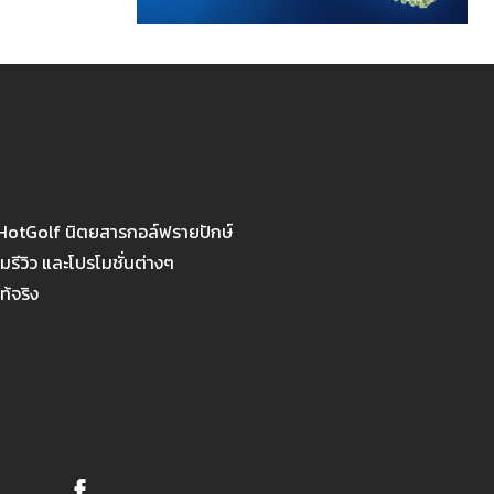
 HotGolf นิตยสารกอล์ฟรายปักษ์
รีวิว และโปรโมชั่นต่างๆ
ท้จริง