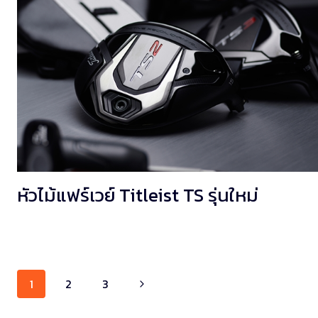
หัวไม้แฟร์เวย์ Titleist TS รุ่นใหม่
Page
1
2
3