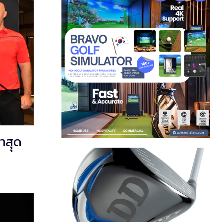
าสุุด