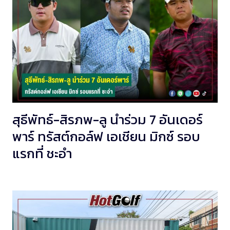
สุธีพัทธ์-สิรภพ-ลู นำร่วม 7 อันเดอร์
พาร์ ทรัสต์กอล์ฟ เอเชียน มิกซ์ รอบ
แรกที่ ชะอำ