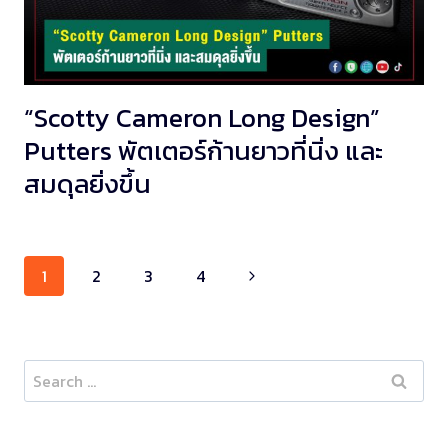
“Scotty Cameron Long Design”
Putters พัตเตอร์ก้านยาวที่นิ่ง และ
สมดุลยิ่งขึ้น
Page
1
2
3
4
navigation
Search
for: