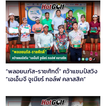
“พลอยนภัส-ราชศักดิ์” คว้าแชมป์สวิง
“เอเอ็มจี จูเนียร์ กอล์ฟ คลาสสิค”