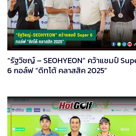
“รัฐวิชญ์ – SEOHYEON” คว้าแชมป์ Sup
6 กอล์ฟ “ดิทโต้ คลาสสิค 2025”