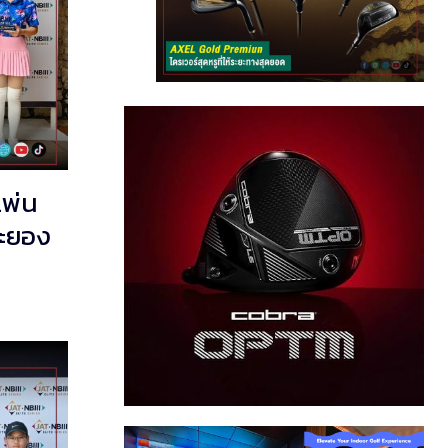
เพ่น
ระยอง