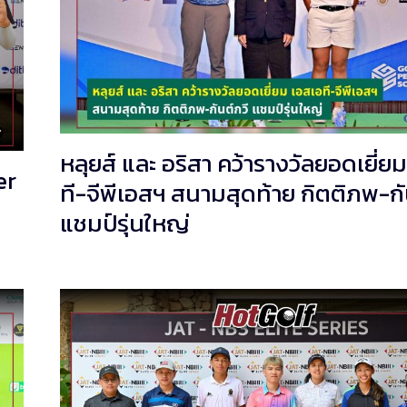
หลุยส์ และ อริสา คว้ารางวัลยอดเยี่ย
er
ที-จีพีเอสฯ สนามสุดท้าย กิตติภพ-กั
แชมป์รุ่นใหญ่