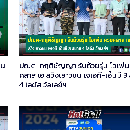
่น
ปณต-กฤติชัญญา รับถ้วยรุ่น โอเพ่
คลาส เอ สวิงเยาวชน เจเอที-เอ็นบี 
4 โลตัส วัลเลย์ฯ