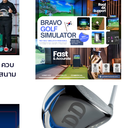
น ควบ
3 สนาม