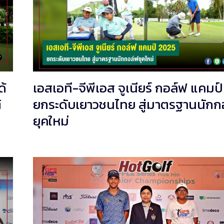
ด้
เอสเอที-จีพีเอส จูเนียร์ กอล์ฟ แคมป
ิ
ยกระดับเยาวชนไทย สู่มาตรฐานนักก
ยุคใหม่