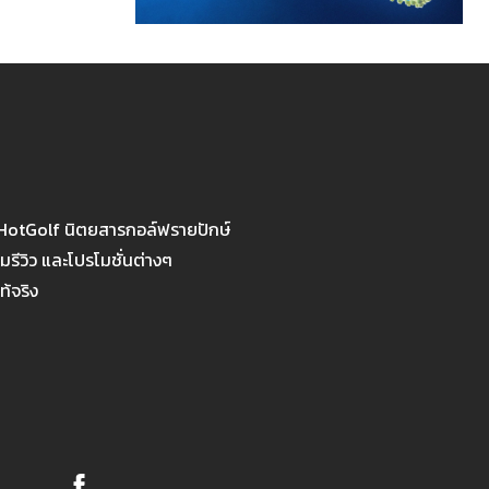
 HotGolf นิตยสารกอล์ฟรายปักษ์
รีวิว และโปรโมชั่นต่างๆ
ท้จริง