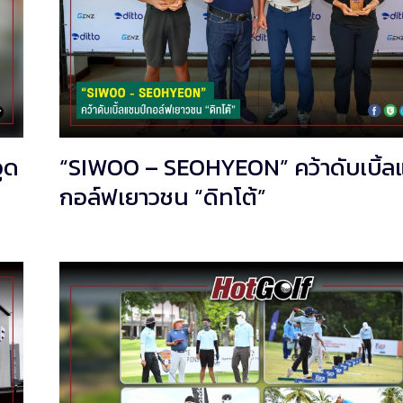
วูด
“SIWOO – SEOHYEON” คว้าดับเบิ้ล
กอล์ฟเยาวชน “ดิทโต้”