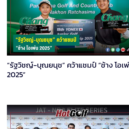
“รัฐวิชญ์-บุณยนุช” คว้าแชมป์ “ช้าง โอเพ
2025”