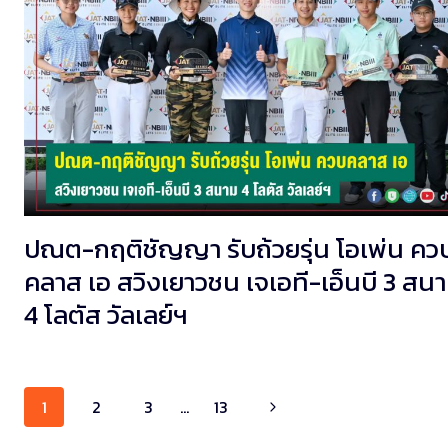
ปณต-กฤติชัญญา รับถ้วยรุ่น โอเพ่น คว
คลาส เอ สวิงเยาวชน เจเอที-เอ็นบี 3 สน
4 โลตัส วัลเลย์ฯ
Page
1
2
3
…
13