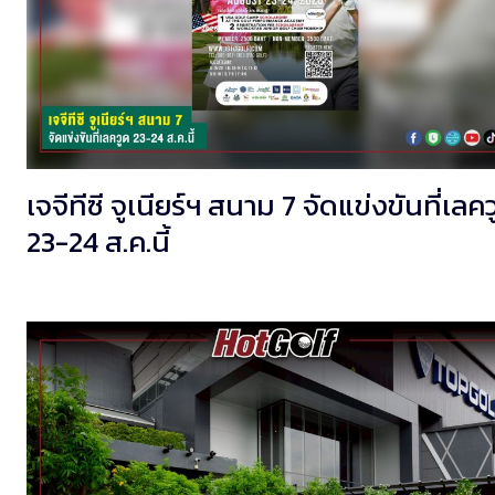
เจจีทีซี จูเนียร์ฯ สนาม 7 จัดแข่งขันที่เลค
23-24 ส.ค.นี้