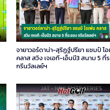
จายาวอร์ดาน่า-สุริฏฐ์ปรียา แชมป์ โอ
คลาส สวิง เจเอที-เอ็นบี3 สนาม 5 ที่
กรีนวัลเลย์ฯ