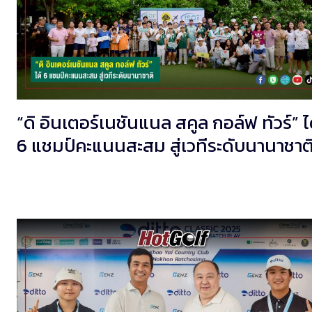
“ดิ อินเตอร์เนชันแนล สคูล กอล์ฟ ทัวร์” ไ
6 แชมป์คะแนนสะสม สู่เวทีระดับนานาชาต