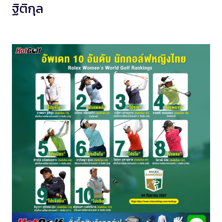
ฐิติกุล