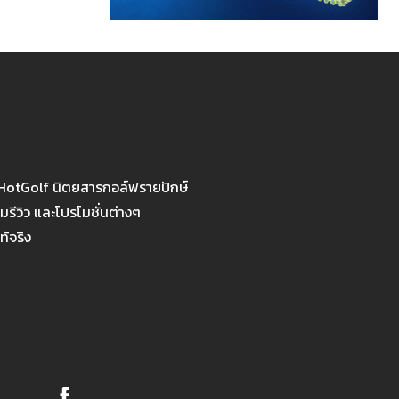
 HotGolf นิตยสารกอล์ฟรายปักษ์
รีวิว และโปรโมชั่นต่างๆ
ท้จริง