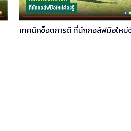
เทคนิคช็อตการตี ที่นักกอล์ฟมือใหม่ต้