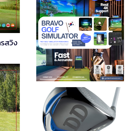
ารสวิง