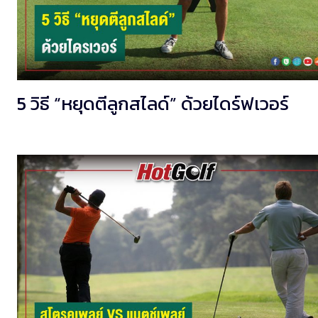
5 วิธี “หยุดตีลูกสไลด์” ด้วยไดร์ฟเวอร์