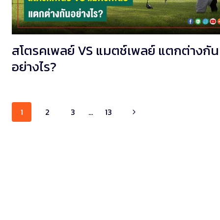
สโตรคเพลย์ VS แมตช์เพลย์ แตกต่างกัน
อย่างไร?
Page
1
2
3
…
13
navigation