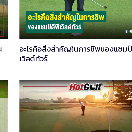
น
อะไรคือสิ่งสำคัญในการชิพของแชมป์
เวิลด์ทัวร์