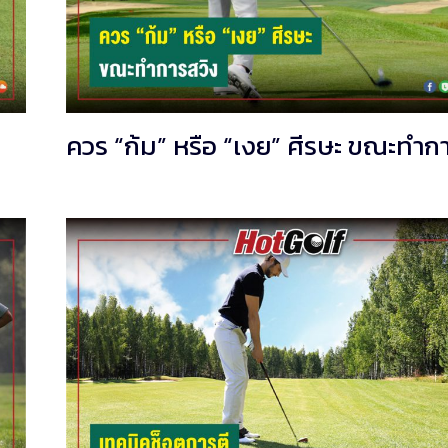
ควร “ก้ม” หรือ “เงย” ศีรษะ ขณะทำก