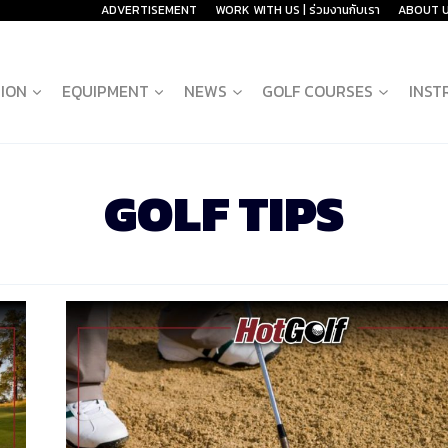
ADVERTISEMENT
WORK WITH US | ร่วมงานกับเรา
ABOUT 
ION
EQUIPMENT
NEWS
GOLF COURSES
INST
GOLF TIPS