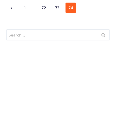
Page
1
…
72
73
74
navigation
Search
for: