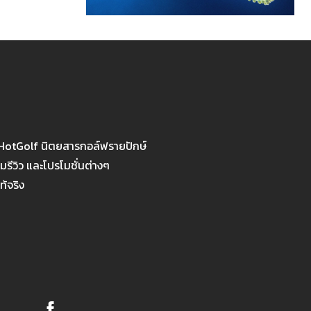
 HotGolf นิตยสารกอล์ฟรายปักษ์
รีวิว และโปรโมชั่นต่างๆ
ท้จริง