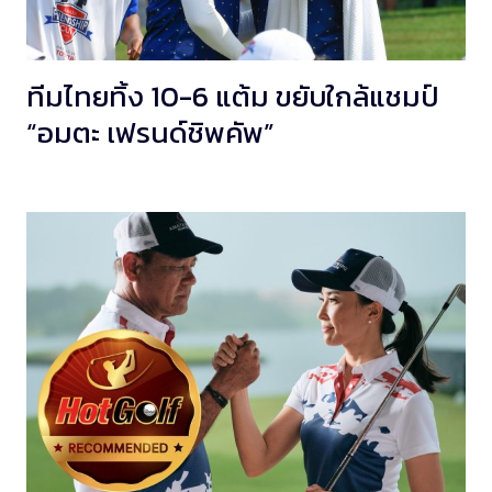
ทีมไทยทิ้ง 10-6 แต้ม ขยับใกล้แชมป์
“อมตะ เฟรนด์ชิพคัพ”