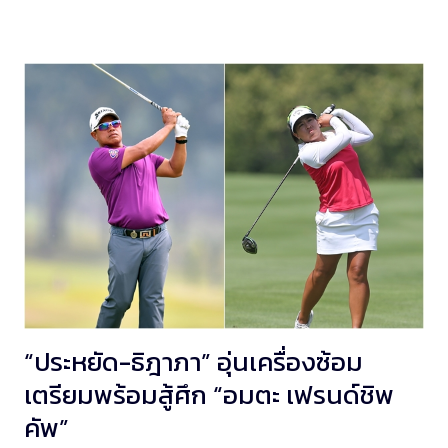
“ประหยัด-ธิฎาภา” อุ่นเครื่องซ้อม
เตรียมพร้อมสู้ศึก “อมตะ เฟรนด์ชิพ
คัพ”