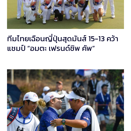
ทีมไทยเฉือนญี่ปุ่นสุดมันส์ 15-13 คว้า
แชมป์​ “อมตะ เฟรนด์ชิพ คัพ”