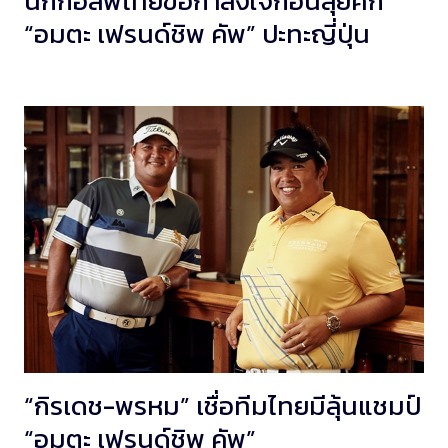
นักกอล์ฟไทยขอกำลังใจก่อนลุยศึก
“อมตะ เฟรนด์ชิพ คัพ” ปะทะญี่ปุ่น
“กิรเดช-พรหม” เชื่อทีมไทยมีลุ้นแชมป์
“อมตะ เฟรนด์ชิพ คัพ”