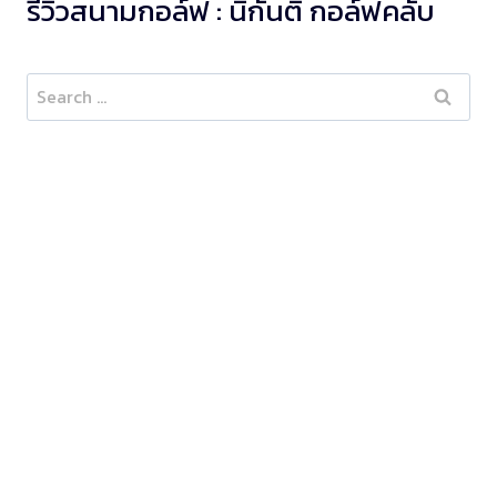
รีวิวสนามกอล์ฟ : นิกันติ กอล์ฟคลับ
Search
for: