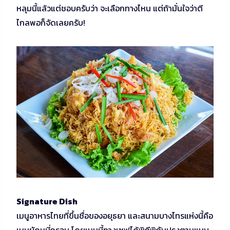
หลุมนี้แล้วแต่ชอบครับว่า จะเลือกทางไหน แต่ถ้ามั่นใจว่าตี
ไกลพอก็จัดเลยครับ!
Signature Dish
เมนูอาหารไทยที่ขึ้นชื่อของอยุธยา และสนามบางไทรแห่งนี้คือ
เมนูผัดหมี่กรอบ โดยเมนูนี้ทางเชฟได้พิถีพิถันปรุงตามแบบ