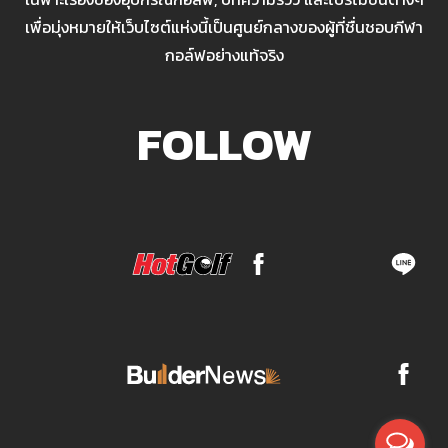
เพื่อมุ่งหมายให้เว็บไซต์แห่งนี้เป็นศูนย์กลางของผู้ที่ชื่นชอบกีฬา
กอล์ฟอย่างแท้จริง
FOLLOW