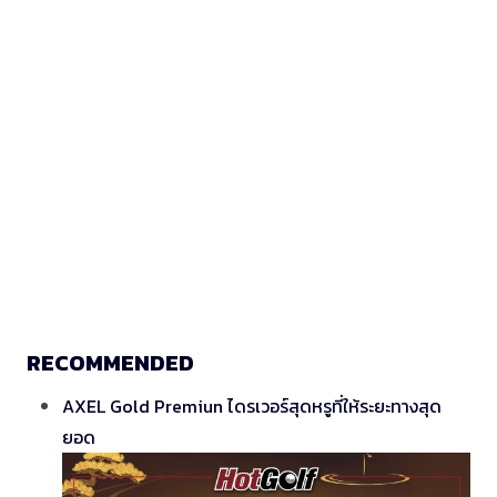
RECOMMENDED
AXEL Gold Premiun ไดรเวอร์สุดหรูที่ให้ระยะทางสุด
ยอด