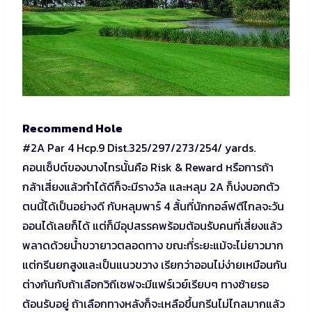
Recommend Hole
#2A Par 4 Hcp.9 Dist.325/297/273/254/ yards.
คอนเซ็ปต์ของบางไทรนั้นคือ Risk & Reward หรือการถ้า
กล้าเสี่ยงแล้วทำได้ดีก็จะมีรางวัล และหลุม 2A ก็บ่งบอกตัว
ตนนี้ได้เป็นอย่างดี กับหลุมพาร์ 4 สั้นที่นักกอล์ฟตีไกลจะวัน
ออนได้เลยก็ได้ แต่ก็มีอุปสรรคพร้อมต้อนรับคนที่เสี่ยงแล้ว
พลาดด้วยน้ำขวายาวตลอดทาง ขณะที่ระยะแม้จะไม่ยาวมาก
แต่กรีนยกสูงและเป็นแนวขวาง เรียกว่าออนไม่ง่ายเหมือนกัน
ต่างกันกับถ้าเลือกวิถีเซฟจะมีแฟร์เวย์เรียบๆ ทางซ้ายรอ
ต้อนรับอยู่ ถ้าเลือกทางหลังก็จะเหลือขึ้นกรีนไม่ไกลมากแล้ว