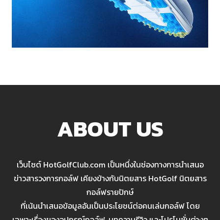
ABOUT US
เว็บไซต์ HotGolfClub.com เป็นหนึ่งในช่องทางการนำเสนอ
ข่าวสารวงการกอล์ฟ เคียงข้างกับนิตยสาร HotGolf นิตยสาร
กอล์ฟรายปักษ์
ที่เน้นนำเสนอข้อมูลอันเป็นประโยชน์ต่อคนเล่นกอล์ฟ โดย
เฉพาะเรื่องของอุปกรณ์กอล์ฟ, บทความรีวิว และโปรโมชั่นต่างๆ