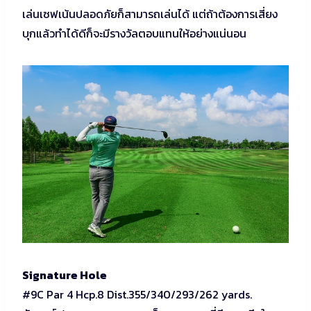
เล่นเซฟเน้นปลอดภัยก็สามารถเล่นได้ แต่ถ้าต้องการเสี่ยง
บุกแล้วทำได้ดีก็จะมีรางวัลตอบแทนให้อย่างแน่นอน
Signature Hole
#9C Par 4 Hcp.8 Dist.355/340/293/262 yards.