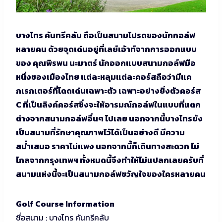
บางไทร คันทรีคลับ ถือเป็นสนามโปรดของนักกอล์ฟ
หลายคน ด้วยจุดเด่นอยู่ที่เลย์เอ้าท์จากการออกแบบ
ของ คุณพิรพน นะมาตร์ นักออกแบบสนามกอล์ฟมือ
หนึ่งของเมืองไทย แต่ละหลุมแต่ละคอร์สถือว่ามีแค
กเรกเตอร์ที่โดดเด่นเฉพาะตัว เฉพาะอย่างยิ่งตัวคอร์ส
C ที่เป็นลิงค์คอร์สซึ่งจะให้อารมณ์กอล์ฟในแบบที่แตก
ต่างจากสนามกอล์ฟอื่นๆ ไปเลย นอกจากนี้บางไทรยัง
เป็นสนามที่รักษาคุณภาพไว้ได้เป็นอย่างดี มีความ
สม่ำเสมอ ราคาไม่แพง นอกจากนี้ก็เดินทางสะดวก ไม่
ไกลจากกรุงเทพฯ ทั้งหมดนี้จึงทำให้ไม่แปลกเลยครับที่
สนามแห่งนี้จะเป็นสนามกอล์ฟขวัญใจของใครหลายคน
Golf Course Information
ชื่อสนาม : บางไทร คันทรีคลับ