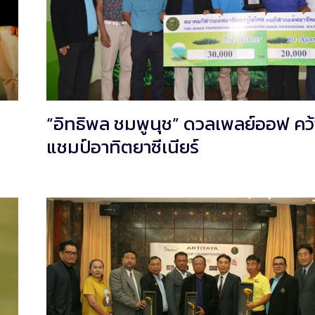
“อิทธิพล ชมพูนุช” ดวลเพลย์ออฟ คว้
แชมป์อาทิตยาซีเนียร์