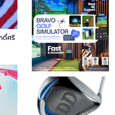
ดิ์ศรี