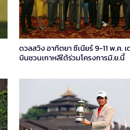
ดวลสวิง อาทิตยา ซีเนียร์ 9-11 พ.ค. เ
บินชวนเกาหลีใต้ร่วมโครงการมิ.ย.นี้