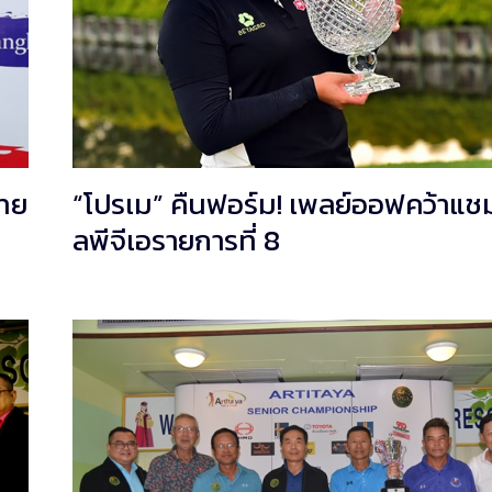
ไทย
“โปรเม” คืนฟอร์ม! เพลย์ออฟคว้าแช
ลพีจีเอรายการที่ 8