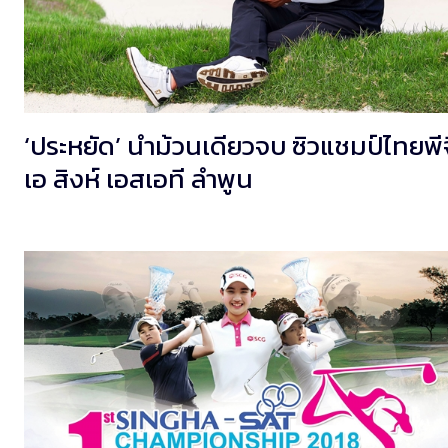
‘ประหยัด’ นำม้วนเดียวจบ ซิวแชมป์ไทยพีจ
เอ สิงห์ เอสเอที ลำพูน