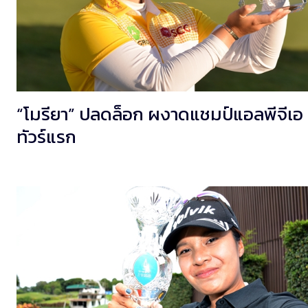
“โมรียา” ปลดล็อก ผงาดแชมป์แอลพีจีเอ
ทัวร์แรก