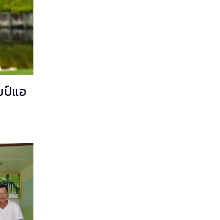
มป์แอ