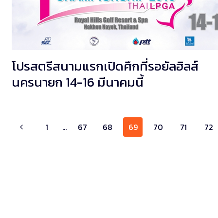
โปรสตรีสนามแรกเปิดศึกที่รอยัลฮิลส์
นครนายก 14-16 มีนาคมนี้
Page
1
…
67
68
69
70
71
72
navigation