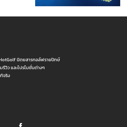
 HotGolf นิตยสารกอล์ฟรายปักษ์
รีวิว และโปรโมชั่นต่างๆ
ท้จริง