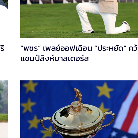
รี
“พชร” เพลย์ออฟเฉือน “ประหยัด” คว้
แชมป์สิงห์มาสเตอร์ส