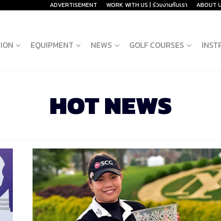
ADVERTISEMENT
WORK WITH US | ร่วมงานกับเรา
ABOUT 
ION
EQUIPMENT
NEWS
GOLF COURSES
INST
HOT NEWS