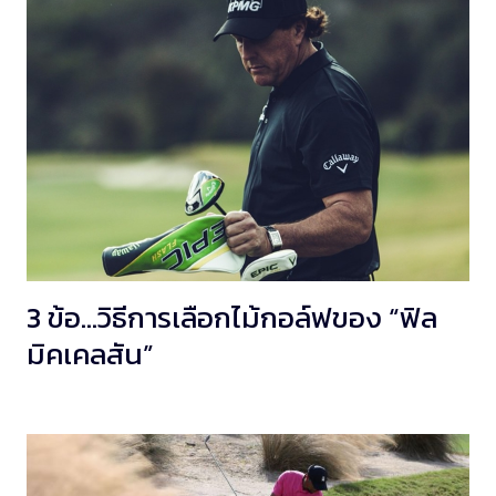
3 ข้อ…วิธีการเลือกไม้กอล์ฟของ “ฟิล
มิคเคลสัน”