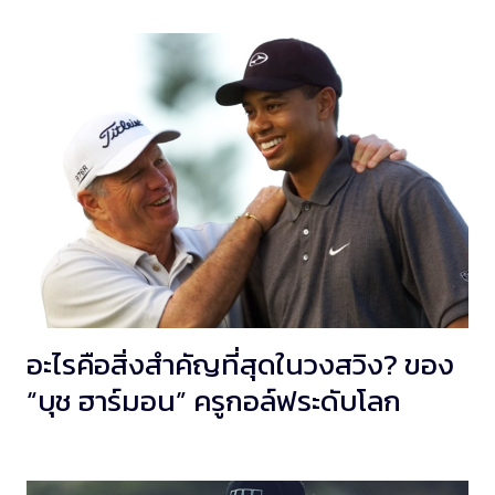
อะไรคือสิ่งสำคัญที่สุดในวงสวิง? ของ
“บุช ฮาร์มอน” ครูกอล์ฟระดับโลก