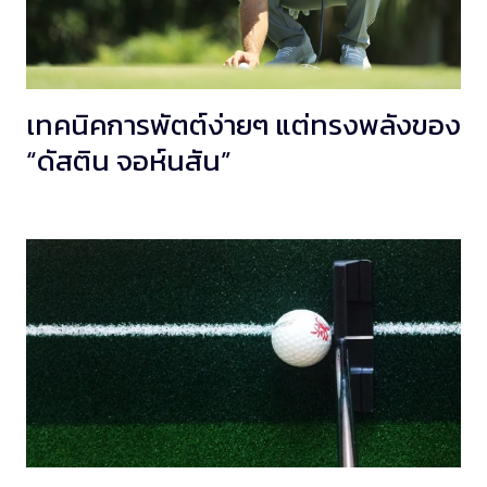
เทคนิคการพัตต์ง่ายๆ แต่ทรงพลังของ
“ดัสติน จอห์นสัน”