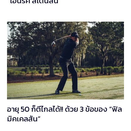
“เฮนริค สเตนสัน”
อายุ 50 ก็ตีไกลได้!! ด้วย 3 ข้อของ “ฟิล
มิคเคลสัน”