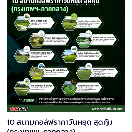
10 สนามกอล์ฟราคาวันหยุด สุดคุ้ม
(กรุงเทพฯ-ภาคกลาง)