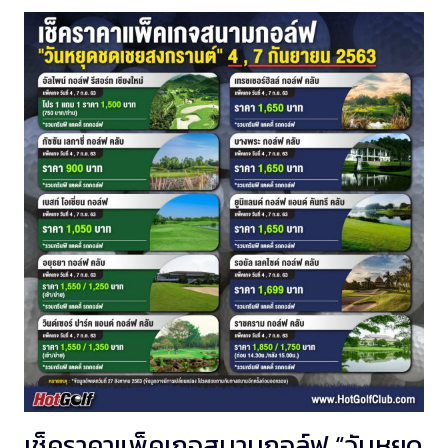
เช็คราคาแพ็คเกจสนามกอล์ฟ “วันหยุด