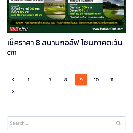
เช็คราคา 8 สนามกอล์ฟ โซนภาคตะวัน
ตก
Page
1
…
7
8
9
10
11
navigation
Search
for: