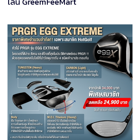
ไลน์ GreemFeeMart