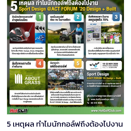
5 เหตุผล ทำไมนักกอล์ฟถึงต้องไปงาน