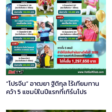
“โปรจีน” อาฒยา ฐิติกุล ไร้เทียมทาน
คว้า 5 แชมป์ในปีแรกที่เทิร์นโปร