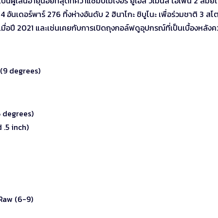
นผู้เล่นอายุน้อยที่สุดที่คว้าแชมป์เมเจอร์ ยูเอส วีเมนส์ โอเพ่น 2 สมัยไ
อันเดอร์พาร์ 276 ทิ้งห่างอันดับ 2 ฮินาโกะ ชิบูโนะ เพื่อร่วมชาติ 3 สโ
มื่อปี 2021 และเช่นเคยกับการเปิดถุงกอล์ฟดูอุปกรณ์ที่เป็นเบื้องหลัง
(9 degrees)
 degrees)
.5 inch)
 Raw (6-9)