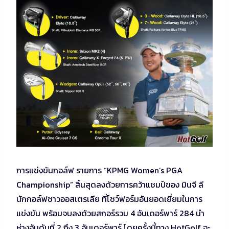
การแข่งขันกอล์ฟ รายการ “KPMG Women’s PGA
Championship” สิ้นสุดลงด้วยการคว้าแชมป์ของ มินจี ลี
นักกอล์ฟชาวออสเตรเลีย ที่โชว์ฟอร์มอันยอดเยี่ยมในการ
แข่งขัน พร้อมจบลงด้วยสกอร์รวม 4 อันเดอร์พาร์ 284 นำ
ห่างอันดับที่ 2 ถึง 3 อันเดอร์พาร์ โดยครั้งนี้ทาง HotGolf จะ