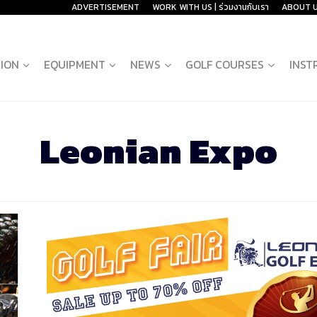
ADVERTISEMENT
WORK WITH US | ร่วมงานกับเรา
ABOUT 
ION
EQUIPMENT
NEWS
GOLF COURSES
INST
Leonian Expo