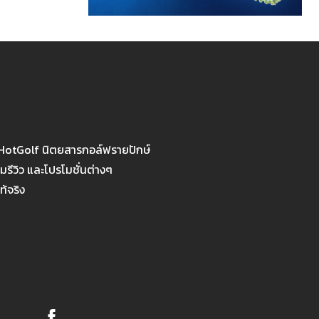
 HotGolf นิตยสารกอล์ฟรายปักษ์
รีวิว และโปรโมชั่นต่างๆ
ท้จริง