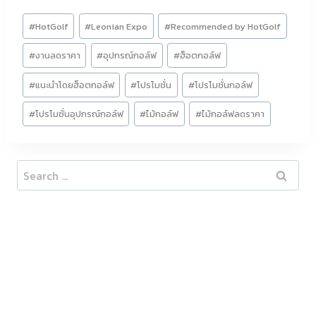
Post
#
HotGolf
#
Leonian Expo
#
Recommended by HotGolf
Tags:
#
งานลดราคา
#
อุปกรณ์กอล์ฟ
#
ฮ็อตกอล์ฟ
#
แนะนำโดยฮ็อตกอล์ฟ
#
โปรโมชั่น
#
โปรโมชั่นกอล์ฟ
#
โปรโมชั่นอุปกรณ์กอล์ฟ
#
ไม้กอล์ฟ
#
ไม้กอล์ฟลดราคา
Search
for: