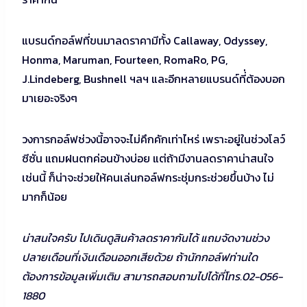
แบรนด์กอล์ฟที่ขนมาลดราคามีทั้ง Callaway, Odyssey,
Honma, Maruman, Fourteen, RomaRo, PG,
J.Lindeberg, Bushnell ฯลฯ และอีกหลายแบรนด์ที่่ต้องบอก
มาเยอะจริงๆ
วงการกอล์ฟช่วงนี้อาจจะไม่คึกคักเท่าไหร่ เพราะอยู่ในช่วงโลว์
ซีซั่น แถมฝนตกค่อนข้างบ่อย แต่ถ้ามีงานลดราคาน่าสนใจ
เช่นนี้ ก็น่าจะช่วยให้คนเล่นกอล์ฟกระชุ่มกระช่วยขึ้นบ้าง ไม่
มากก็น้อย
น่าสนใจครับ ไปเดินดูสินค้าลดราคากันได้ แถมจัดงานช่วง
ปลายเดือนที่เงินเดือนออกเสียด้วย ถ้านักกอล์ฟท่านใด
ต้องการข้อมูลเพิ่มเติม สามารถสอบถามไปได้ที่โทร.02-056-
1880