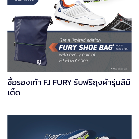
ซื้อรองเท้า FJ FURY รับฟรีถุงผ้ารุ่นลิมิ
เต็ด