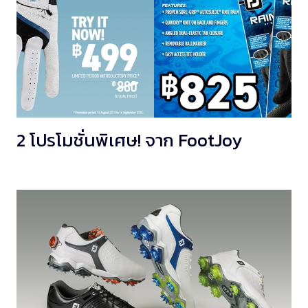
2 โปรโมชั่นพิเศษ! จาก FootJoy