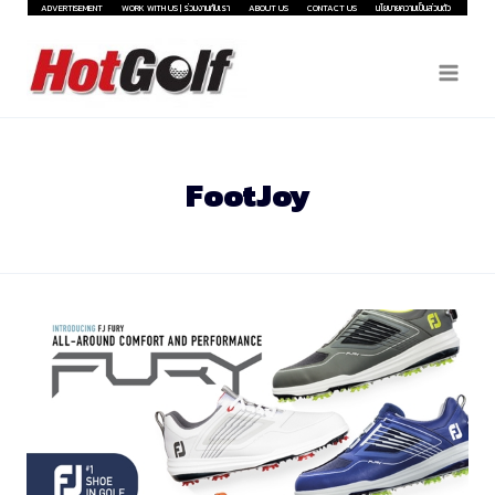
Skip
ADVERTISEMENT
WORK WITH US | ร่วมงานกับเรา
ABOUT US
CONTACT US
นโยบายความเป็นส่วนตัว
to
content
FootJoy