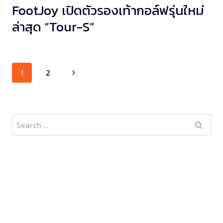
FootJoy เปิดตัวรองเท้ากอล์ฟรุ่นใหม่
ล่าสุด “Tour-S”
Page
1
2
navigation
Search
for: