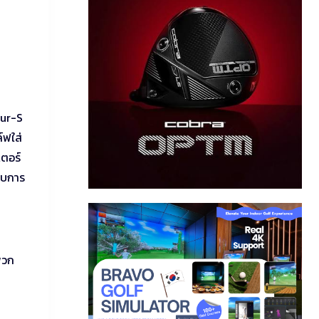
our-S
์ฟใส่
เตอร์
แบบการ
พวก