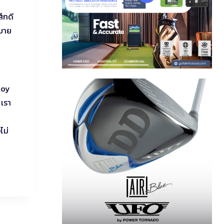
สึกดี
สบาย
Joy
 เรา
ไม่