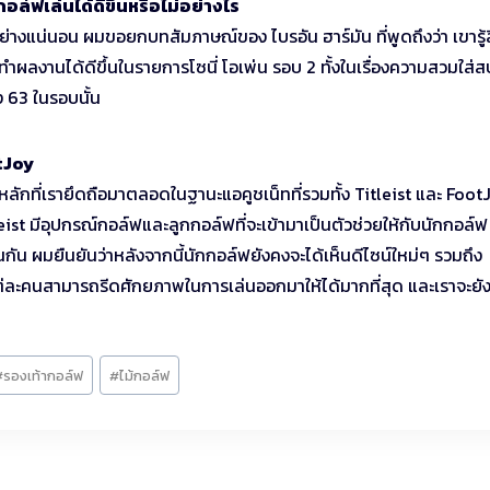
อล์ฟเล่นได้ดีขึ้นหรือไม่อย่างไร
นอย่างแน่นอน ผมขอยกบทสัมภาษณ์ของ ไบรอัน ฮาร์มัน ที่พูดถึงว่า เขารู้
าทำผลงานได้ดีขึ้นในรายการโซนี่ โอเพ่น รอบ 2 ทั้งในเรื่องความสวมใส่
ง 63 ในรอบนั้น
tJoy
ลักที่เรายึดถือมาตลอดในฐานะแอคูชเน็ทที่รวมทั้ง Titleist และ Foot
tleist มีอุปกรณ์กอล์ฟและลูกกอล์ฟที่จะเข้ามาเป็นตัวช่วยให้กับนักกอล์ฟ
่นกัน ผมยืนยันว่าหลังจากนี้นักกอล์ฟยังคงจะได้เห็นดีไซน์ใหม่ๆ รวมถึง
ต่ละคนสามารถรีดศักยภาพในการเล่นออกมาให้ได้มากที่สุด และเราจะยัง
#
รองเท้ากอล์ฟ
#
ไม้กอล์ฟ