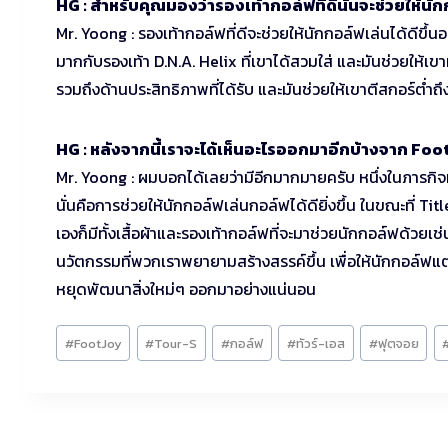
HG : สำหรับคุณมองว่ารองเท้ากอล์ฟที่ดีนั้นจะช่วยให้นักก
Mr. Yoong : รองเท้ากอล์ฟที่ดีจะช่วยให้นักกอล์ฟเล่นได้ดีขึ้
มากกับรองเท้า D.N.A. Helix ที่เขาได้สวมใส่ และมันช่วยให้เข
รวมถึงด้านประสิทธิภาพที่ได้รับ และมันช่วยให้เขาตีสกอร์ต่ำถึ
HG : หลังจากนี้เราจะได้เห็นอะไรออกมาอีกบ้างจาก Foo
Mr. Yoong : ผมบอกได้เลยว่ามีอีกมากมายครับ หนึ่งในภารกิจห
นั่นคือการช่วยให้นักกอล์ฟเล่นกอล์ฟได้ดียิ่งขึ้น ในขณะที่ Ti
เองก็มีทั้งเสื้อผ้าและรองเท้ากอล์ฟที่จะมาช่วยนักกอล์ฟด้วยเช
นวัตกรรมที่พวกเราพยายามสร้างสรรค์ขึ้น เพื่อให้นักกอล์ฟแ
หยุดพัฒนาสิ่งใหม่ๆ ออกมาอย่างแน่นอน
Post
#
FootJoy
#
Tour-S
#
กอล์ฟ
#
ทัวร์-เอส
#
ฟุตจอย
Tags: