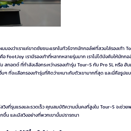
ี้ผมมองว่าเราแค่ขาดชัยชนะแรกในทัวร์จากนักกอล์ฟที่สวมใส่รองเท้า T
รับคือ FootJoy เรามีรองเท้าที่หลากหลายรุ่นมาก เราไม่ได้บังคับให้นักกอล
ดัม สกอตต์ ที่กำลังเลือกระหว่างรองเท้ารุ่น Tour-S กับ Pro SL หรือ ฮัน
่นๆ ที่จะเลือกรองเท้ารุ่นที่คิดว่าเหมาะกับตัวเขามากที่สุด และนี่คือรูป
ีสวิงที่รุนแรงและรวดเร็ว คุณสมบัติความมั่นคงที่สูงใน Tour-S จะช่วย
มากขึ้น และมีสวิงอย่างที่พวกเขานั้นปรารถนา