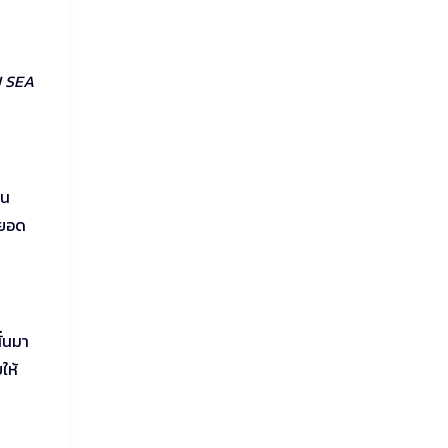
J SEA
็น
อยอด
ั่นมา
ให้