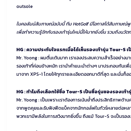
outsole
ในคอลัมน์สัมภาษณ์ฉบับนี้ ทีม HotGolf มีโอกาสได้สัมภาษณ
เพื่อทำความรู้จักกับรองเท้ารุ่นใหม่นี้ให้มากยิ่งขึ้น รวมถึงน
HG : ความประทับใจแรกเมื่อได้เห็นรองเท้ารุ่น Tour-S เ
Mr. Yoong : ผมตื่นเต้นมาก เราเองประสบความสำเร็จอย่างมาก
รองเท้าที่ค่อนข้างหนัก เรานำคำแนะนำต่างๆ มาประกอบกันเพื่
มาจาก XPS-1 โดยให้ทุกรายละเอียดออกมาดีที่สุด และนั่นก
HG : ทำไมถึงเลือกใช้ชื่อ Tour-S เป็นชื่อรุ่นของรองเท้ารุ่
Mr. Yoong : เป็นเพราะเราต้องการเน้นย้ำถึงประสิทธิภาพด้านควา
จากพูดคุยและรับฟังฟีดแบ็คจากนักกอล์ฟในทัวร์หลายต่อหลาย
พวกเขามีพลังในการสวิงมากยิ่งขึ้น ถึงแม้ Tour-S จะเป็นรองเ