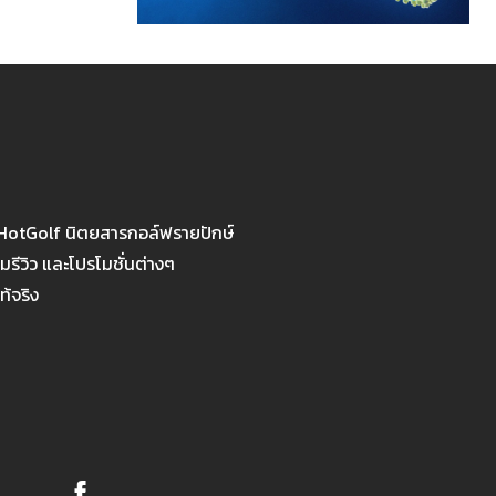
 HotGolf นิตยสารกอล์ฟรายปักษ์
รีวิว และโปรโมชั่นต่างๆ
ท้จริง