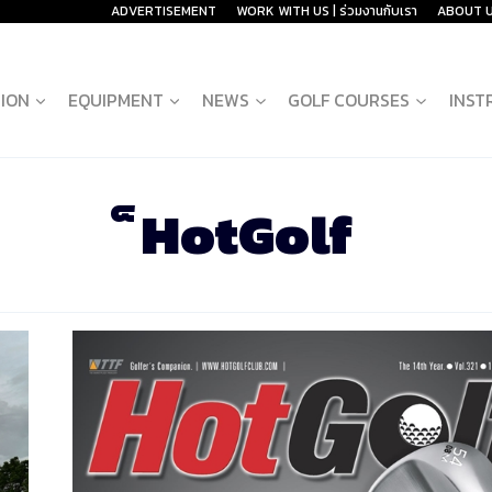
ADVERTISEMENT
WORK WITH US | ร่วมงานกับเรา
ABOUT 
ION
EQUIPMENT
NEWS
GOLF COURSES
INST
็HotGolf