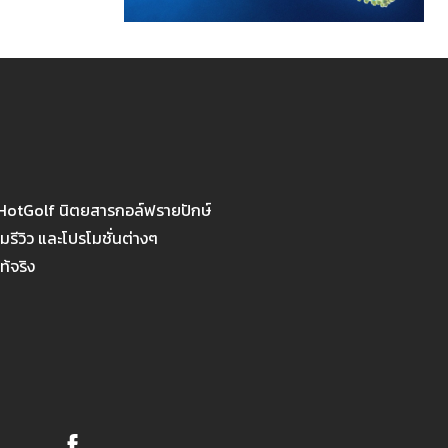
 HotGolf นิตยสารกอล์ฟรายปักษ์
รีวิว และโปรโมชั่นต่างๆ
ท้จริง