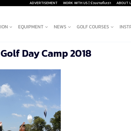
ADVERTISEMENT
WORK WITH US | ร่วมงานกับเรา
ABOUT 
ION
EQUIPMENT
NEWS
GOLF COURSES
INST
 Golf Day Camp 2018