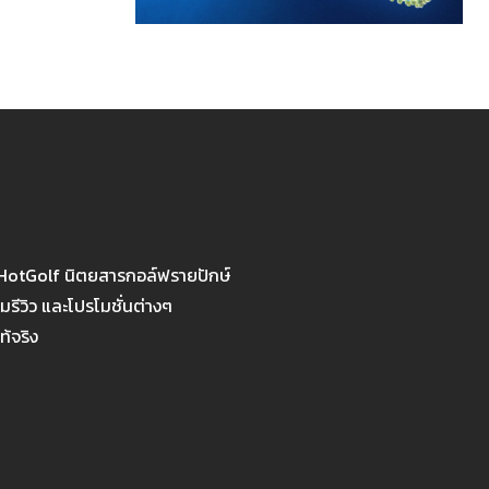
 HotGolf นิตยสารกอล์ฟรายปักษ์
รีวิว และโปรโมชั่นต่างๆ
ท้จริง