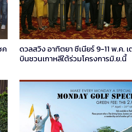
โชค
ดวลสวิง อาทิตยา ซีเนียร์ 9-11 พ.ค. เ
บินชวนเกาหลีใต้ร่วมโครงการมิ.ย.นี้