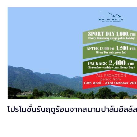
โปรโมชั่นรับฤดูร้อนจากสนามปาล์มฮิลล์