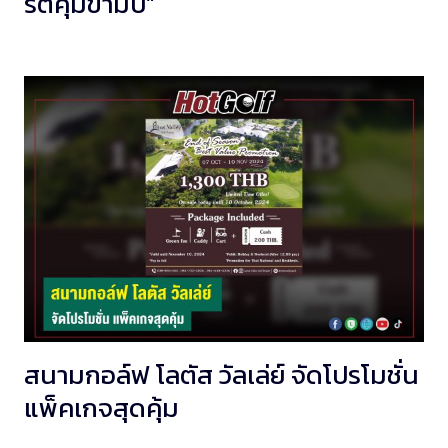
รตคุ้มข้ามปี”
สนามกอล์ฟ โลตัส วัลเล่ย์ จัดโปรโมชั่น
แพ็คเกจสุดคุ้ม