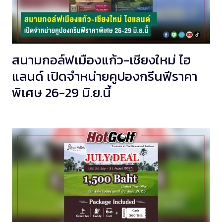
สนามกอล์ฟเมืองแก้ว-เชียงใหม่ ไฮ
แลนด์ เปิดจำหน่ายคูปองกรีนฟีราคา
พิเศษ 26-29 มิ.ย.นี้