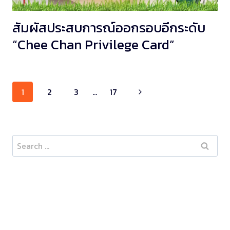
สัมผัสประสบการณ์ออกรอบอีกระดับ
“Chee Chan Privilege Card”
Page
1
2
3
…
17
navigation
Search
for: