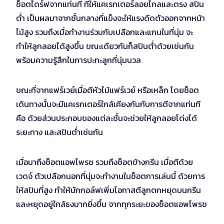
ช็อตไดร์ฟจากแท่นที ที่ให้แคเรกเตอร์ลอยไกลและตรง สปิน
ต่ำ เป็นผลมาจากชั้นกลางที่แข็งจะให้แรงดีดตัวออกจากหน้า
ไม้สูง รวมถึงเมื่อทำงานร่วมกับเปลือกและแกนในที่นุ่ม จะ
ทำให้ลูกลอยได้สูงขึ้น ขณะเดียวกันก็สปินต่ำด้วยเช่นกัน
พร้อมความรู้สึกในการปะทะลูกที่นุ่มนวล
ขณะที่จากแฟร์เวย์เมื่อตีหัวไม้แฟร์เวย์ หรือเหล็ก โดยช็อต
เดินทางนั้นจะมีแคเรกเตอร์ใกล้เคียงกันกับการตีจากแท่นที
คือ ด้วยส่วนประกอบของแต่ละชั้นจะช่วยให้ลูกลอยโด่งได้
ระยะทาง และสปินต่ำเช่นกัน
เมื่อมาถึงช็อตแอพโพรช รวมถึงช็อตข้างกรีน เมื่อตีด้วย
เวดจ์ ตัวเปลือกนอกที่นุ่มจะทำงานในช็อตการเล่นนี้ ด้วยการ
ให้สปินที่สูง ทำให้นักกอล์ฟเพิ่มโอกาสตีลูกตกหยุดบนกรีน
และหยุดอยู่ใกล้ธงมากยิ่งขึ้น จากทุกระยะของช็อตแอพโพรช