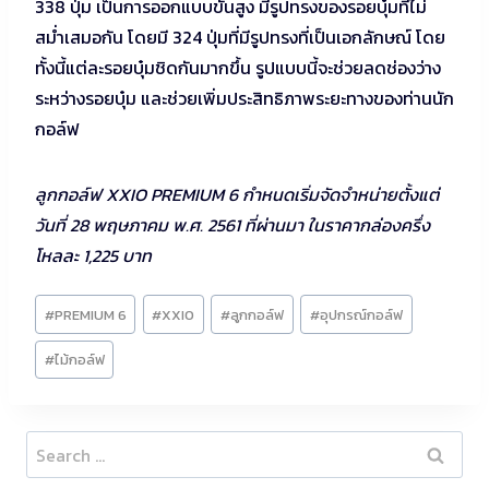
338 ปุ่ม เป็นการออกแบบขั้นสูง มีรูปทรงของรอยบุ๋มที่ไม่
สม่ำเสมอกัน โดยมี 324 ปุ่มที่มีรูปทรงที่เป็นเอกลักษณ์ โดย
ทั้งนี้แต่ละรอยบุ๋มชิดกันมากขึ้น รูปแบบนี้จะช่วยลดช่องว่าง
ระหว่างรอยบุ๋ม และช่วยเพิ่มประสิทธิภาพระยะทางของท่านนัก
กอล์ฟ
ลูกกอล์ฟ XXIO PREMIUM 6 กำหนดเริ่มจัดจำหน่ายตั้งแต่
วันที่ 28 พฤษภาคม พ.ศ. 2561 ที่ผ่านมา ในราคากล่องครึ่ง
โหลละ 1,225 บาท
Post
#
PREMIUM 6
#
XXIO
#
ลูกกอล์ฟ
#
อุปกรณ์กอล์ฟ
Tags:
#
ไม้กอล์ฟ
Search
for: