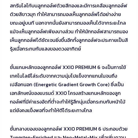
สกรีนโลโก้บนลูกกอล์ฟด้วยสีทองและมีการเคลือบลูกกอล์ฟ
ด้วยสีขาวมุก ทำให้สามารถมองเห็นลูกกอล์ฟได้อย่างง่าย
ขณะอยู่บนที นอกจากนั้นยังสามารถมองเห็นได้จากระยะไกล
แม้จะเห็นลูกกอล์ฟเพียงบางส่วน ทำให้นักกอล์ฟสามารถมอง
เห็นลูกกอล์ฟได้ชัดเจนยิ่งขึ้นอีกทั้งลูกกอล์ฟจะประกายเป็นสี
รุ้งเมื่อกระทบกับแสงของดวงอาทิตย์
ชั้นแกนหลักของลูกกอล์ฟ XXIO PREMIUM 6 จะเป็นการใช้
เทคโนโลยีไล่ระดับจากความนุ่มไปแข็งจากแกนในจนถึง
เปลือกนอก (Energetic Gradient Growth Core) ซึ่งเป็น
เอกลักษณ์ของแบรนด์ XXIO โครงสร้างแกนหลักของลูก
กอล์ฟที่มีค่าแรงอัดที่ต่ำจะทำให้รู้สึกนุ่มเมื่อกระทบกับหน้าไม้
แต่ยังคงแข็งพอที่จะทำให้ตีได้ระยะทางไกล
ชั้นกลางของของลูกกอล์ฟ XXIO PREMIUM 6 ประกอบด้วย
Tungsten-Enriched และ Neo-Metal-Mix เพื่อเพิ่มความ