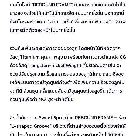
เทคโนโลยี “REBOUND FRAME” ด้วยการออกแบบหน้าไม้ให้
บางลง จะช่วยให้หน้าไม้มีความยืดหยุ่นมากยิ่งขึ้น นอกจากนี้
ยังมีโครงสร้างแบบ “อ่อน – แข็ง” ซึ่งจะช่วยเพิ่มประสิทธิภาพ
ในการดีดตัวของหน้าไม้มากยิ่งขึ้น
รวมถึงเพิ่มระยะและการลอยของลูก โดยหน้าไม้ที่ผลิตจาก
วัสดุ Titanium คุณภาพสูง มาพร้อมกับการวางตำแหน่ง CG
ด้วยวัสดุ Tungsten-nickel Weight ที่บริเวณปลายใบ จะ
ช่วยปรับปรุงความเร็วและการลอยของลูกให้เหมาะสม ซึ่งชุด
เหล็กแบบยาวจะมีจุดศูนย์ถ่วงต่ำเพื่อเพิ่มความเร็วของลูกใน
จุดที่ตี ส่วนชุดเหล็กแบบสั้นจะมีจุดศูนย์ถ่วงสูงขึ้น เน้นการ
ควบคุมเพื่อค่า MOI สูง-ต่ำที่ดีขึ้น
อีกทั้งยังขยาย Sweet Spot ด้วย REBOUND FRAME – ร่อง
“L-shaped Groove” บริเวณที่ด้านล่างของบอดี้จะช่วยทำให้
เกิดโซนในการยุบตัวของในครึ่งล่างของหน้าเหล็กได้ดียิ่งขึ้น