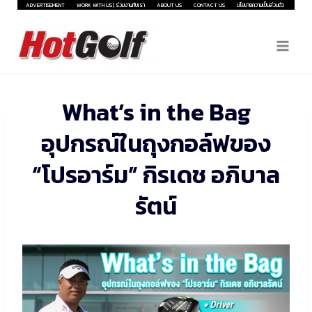
Skip
ADVERTISEMENT
WORK WITH US | ร่วมงานกับเรา
ABOUT US
CONTACT US
นโยบายความเป็นส่วนตัว
to
content
What’s in the Bag
อุปกรณ์ในถุงกอล์ฟของ
“โปรอาร์ม” กิรเดช อภิบาล
รัตน์