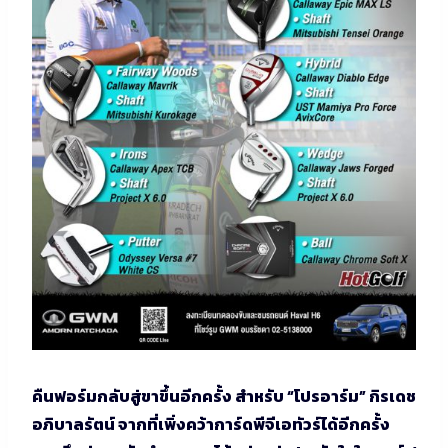
คืนฟอร์มกลับสู่ขาขึ้นอีกครั้ง สำหรับ “โปรอาร์ม” กิรเดช
อภิบาลรัตน์ จากที่เพิ่งคว้าการ์ดพีจีเอทัวร์ได้อีกครั้ง