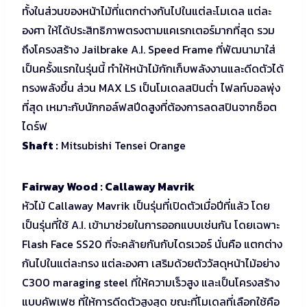
ทั้งในส่วนของหน้าไม้ที่แตกต่างกันไปในแต่ละโมเดล แต่ละ
องศา ให้ได้ประสิทธิภาพตรงตามแคเรกเตอร์มากที่สุด รวม
ถึงโครงสร้าง Jailbrake A.I. Speed Frame ที่พัฒนามาใส่
เป็นครั้งแรกในรุ่นนี้ ทำให้หน้าไม้กักเก็บพลังงานและดีดตัวได้
ทรงพลังขึ้น ส่วน MAX LS เป็นโมเดลสปินต่ำ ไฟลท์บอลพุ่ง
ที่สุด เหมาะกับนักกอล์ฟสปีดสูงที่ต้องการลดสปินจากช็อต
ไดร์ฟ
Shaft :
Mitsubishi Tensei Orange
Fairway Wood : Callaway Mavrik
หัวไม้ Callaway Mavrik เป็นรุ่นที่เปิดตัวเมื่อปีที่แล้ว โดย
เป็นรุ่นที่ใช้ A.I. เข้ามาช่วยในการออกแบบเช่นกัน โดยเฉพาะ
Flash Face SS20 ที่จะคล้ายกันกับไดรเวอร์ นั่นคือ แตกต่าง
กันไปในแต่ละทรง แต่ละองศา เสริมด้วยตัววัสดุหน้าไม้อย่าง
C300 maraging steel ที่ให้ความเร็วสูง และเป็นโครงสร้าง
แบบคัพเฟซ ที่ให้การดีดตัวสูงสุด ขณะที่โมเดลที่เลือกใช้คือ