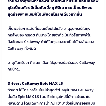
รวมถึงล่าสุดยังทำผลงานได้อย่างน่าประทับใจในกอล์ฟ
ยูโรเปี้ยนทัวร์ บีเอ็มดับเบิ้ลยู พีจีเอ แชมเปี้ยนชิพ จน
สุดท้ายพ่ายแชมป์ไปเพียงสโตรกเดียวเท่านั้น
เห็นฟอร์มการเล่นที่ยอดเยี่ยมไปแล้ว มาดูอุปกรณ์ในถุง
กอล์ฟของ กิรเดช กันบ้าง โดยเจ้าตัวเป็นทัวร์สตาฟฟ์ใน
สังกัดของ Callaway ทำให้ในถุงของเขาเป็นไม้กอล์ฟของ
Callaway ทั้งหมด
มาดูกันครับว่า กิรเดช เลือกใช้อุปกรณ์อะไรของ Callaway
กันบ้าง…
Driver : Callaway Epic MAX LS
กิรเดช ใช้ไดรเวอร์รุ่นใหม่ล่าสุดตัวปัจจุบันของ Callaway
นั่นคือ Epic MAX LS โดย Epic รุ่นใหม่นี้มีการพัฒนาใน
หลายด้าน โดยเฉพาะการนำ A.I. เข้ามาช่วยในการออกแบบ