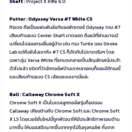
Shaft :
Project X Rifle 6.0
Putter : Odyssey Versa #7 White CS
กิรเดช ถือเป็นแฟนพันธ์แท้ของพัตเตอร์ Odyssey ทรง #7
เสียบก้านแบบ Center Shaft มาตลอด ถึงแม้ที่ผ่านมาจะมี
เปลี่ยนไปลองทรงอื่นอยู่บ้าง เช่น ทรง Turtle ของ Stroke
Lab แต่ถึงยังไงเขากับ #7 CS ก็ตัดกันไม่ขาดจริงๆ โดย
เฉพาะรุ่น Versa White ที่แทบจะกลายเป็นสัญลักษณ์ประจำ
ตัวไปแล้ว ชนิดที่ว่านักกอล์ฟบ้านเราหลายคนก็ชอบใช้ทรงนี้
และเสียบก้านแบบ CS เลียนแบบเขาเนี่ยล่ะ
Ball : Callaway Chrome Soft X
Chrome Soft X เป็นโมเดลลูกกอล์ฟรุ่นท็อปของ
Callaway เคียงข้างกับ Chrome Soft และ Chrome Soft
X LS โดยเวอร์ชั่นใหม่นี้ถูกพัฒนาให้มีประสิทธิภาพรอบด้าน
มากขึ้น ให้บอลสปีดมากขึ้นจากทุกไม้ในถุงกอล์ฟ ทั้งจาก