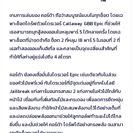
เกมการเล่นของ คอร์ด้า ถือว่าสมบูรณ์แบบในทุกช็อต โดยเฉ
พาะช็อตไดร์ฟด้วยไดรเวอร์ Callaway GBB Epic ที่ช่วยให้
เธอสามารถบุกสู้สองออนในหลุมพาร์ 5 ได้หลายครั้ง โดยเฉ
พาะช็อตที่น่าจดจำคือ ช็อต 2 ที่หลุม 18 พาร์ 5 ในรอบที่ 2 ที่
เธอทำสองออนเก็บอีเกิ้ล และกลายเป็นจุดเปลี่ยนสำคัญที่
ทำให้ทิ้งห่างคู่แข่งไปถึง 4 สโตรก
คอร์ด้า ยังคงเชื่อมั่นในไดรเวอร์ Epic เช่นเดียวกับในส่วน
ของหัวไม้แฟร์เวย์ กับไดรเวอร์ที่มีจุดเด่นอยู่ที่เทคโนโลยี
Jailbreak แท่งคาร์บอนทรงกลม 2 แท่งภายในหัวไม้ใกล้กับ
หน้าไม้ เชื่อมกับทั้งฝั่งท้องไม้และกระดอง เพื่อลดการยืดหยุ่น
และเสียพลังงาน ทำให้หน้าไม้สะสมพลังงานไว้ได้อย่างเต็มที่
และปลดปล่อยพลังออกมาช่วยให้ลูกกอล์ฟทำระยะไปได้ไกล
ยิ่งขึ้น และนั่นช่วยให้ คอร์ด้า ไดร์ฟได้อย่างทรงพลัง จนสามา
รถตัดด็อกเลกได้หลายหลุม