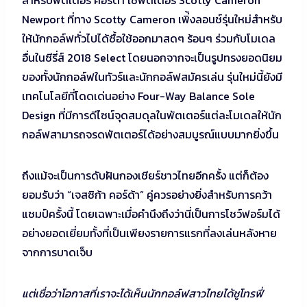
Newport ที่ทาง Scotty Cameron เพิ่้งลอนช์รุ่นใหม่สำหรับ
ให้นักกอล์ฟทั่วไปได้ซื้อใช้ออกมาสดๆ ร้อนๆ ร่วมกับโมเดล
อื่นในซีรี่ส์ 2018 Select โดยนอกจากจะเป็นรูปทรงยอดนิยม
ของทั้งนักกอล์ฟในทัวร์และนักกอล์ฟสมัครเล่น รุ่นใหม่นี้ยังมี
เทคโนโลยีที่โดดเด่นอย่าง Four-Way Balance Sole
Design ที่มีการดีไซน์จุดสมดุลในพัตเตอร์แต่ละโมเดลให้นัก
กอล์ฟสามารถจรดพัตเตอร์ได้อย่างสมบูรณ์แบบมากยิ่งขึ้น
ถึงแม้จะเป็นการดับฝันกองเชียร์ชาวไทยอีกครั้ง แต่ก็ต้อง
ยอมรับว่า “เจสซิก้า คอร์ด้า” คู่ควรอย่างยิ่งสำหรับการคว้า
แชมป์ครั้งนี้ โดยเฉพาะเมื่อคำนึงถึงว่านี่เป็นการโชว์ฟอร์มได้
อย่างยอดเยี่ยมทั้งที่เป็นเพียงรายการแรกที่ลงเล่นหลังหาย
จากการบาดเจ็บ
แต่เชื่อว่าโอกาสที่เราจะได้เห็นนักกอล์ฟสาวไทยได้ชูโทรฟี่