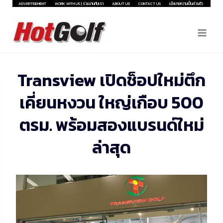
Skip
ADVERTISEMENT
WORK WITH US | ร่วมงานกับเรา
ABOUT US
CONTACT US
นโยบายความเป็นส่วนตัว
to
content
Transview เปิดช็อปใหม่ตึก
เคี่ยนหงวน ใหญ่เกือบ 500
ตรม. พร้อมสองแบรนด์ใหม่
ล่าสุด