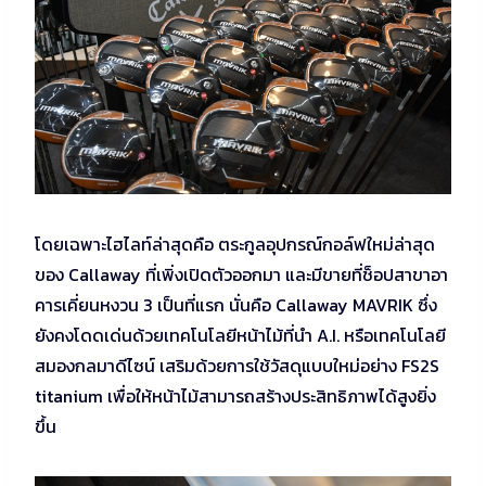
โดยเฉพาะไฮไลท์ล่าสุดคือ ตระกูลอุปกรณ์กอล์ฟใหม่ล่าสุด
ของ Callaway ที่เพิ่งเปิดตัวออกมา และมีขายที่ช็อปสาขาอา
คารเคี่ยนหงวน 3 เป็นที่แรก นั่นคือ Callaway MAVRIK ซึ่ง
ยังคงโดดเด่นด้วยเทคโนโลยีหน้าไม้ที่นำ A.I. หรือเทคโนโลยี
สมองกลมาดีไซน์ เสริมด้วยการใช้วัสดุแบบใหม่อย่าง FS2S
titanium เพื่อให้หน้าไม้สามารถสร้างประสิทธิภาพได้สูงยิ่ง
ขึ้น