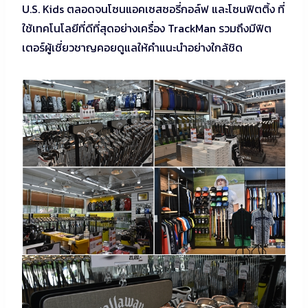
U.S. Kids ตลอดจนโซนแอคเซสซอรี่กอล์ฟ และโซนฟิตติ้ง ที่
ใช้เทคโนโลยีที่ดีที่สุดอย่างเครื่อง TrackMan รวมถึงมีฟิต
เตอร์ผู้เชี่ยวชาญคอยดูแลให้คำแนะนำอย่างใกล้ชิด