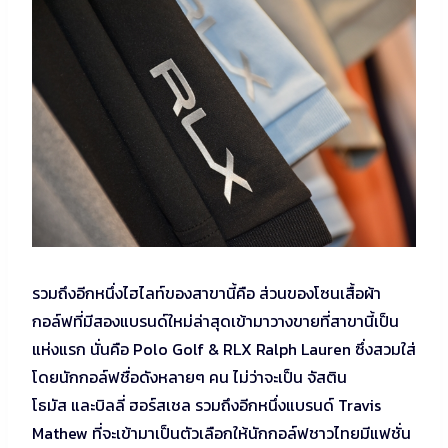
รวมถึงอีกหนึ่งไฮไลท์ของสาขานี้คือ ส่วนของโซนเสื้อผ้า
กอล์ฟที่มีสองแบรนด์ใหม่ล่าสุดเข้ามาวางขายที่สาขานี้เป็น
แห่งแรก นั่นคือ Polo Golf & RLX Ralph Lauren ซึ่งสวมใส่
โดยนักกอล์ฟชื่อดังหลายๆ คน ไม่ว่าจะเป็น จัสติน
โธมัส และบิลลี่ ฮอร์สเชล รวมถึงอีกหนึ่งแบรนด์ Travis
Mathew ที่จะเข้ามาเป็นตัวเลือกให้นักกอล์ฟชาวไทยมีแฟชั่น