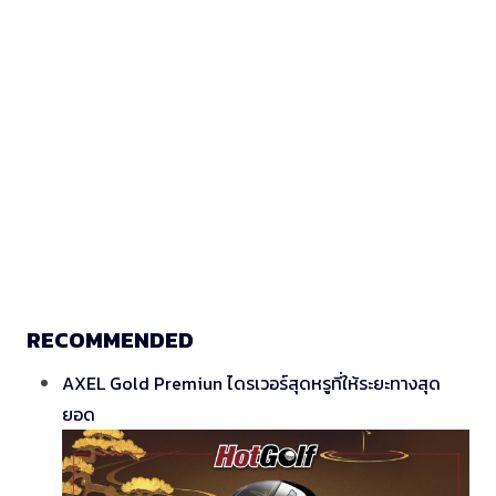
RECOMMENDED
AXEL Gold Premiun ไดรเวอร์สุดหรูที่ให้ระยะทางสุด
ยอด