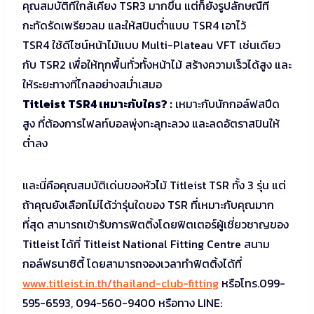
คุณสมบัติที่ใกล้เคียง TSR3 มากขึ้น แต่ก็ยังรูปลักษณืที่
กะทัดรัดเพรียวลม และให้สปินต่ำแบบ TSR4 เอาไว้
TSR4 ใช้ดีไซน์หน้าไม้แบบ Multi-Plateau VFT เช่นเดียว
กับ TSR2 เพื่อให้ทุกพื้นทั่วทั้งหน้าไม้ สร้างความเร็วได้สูง และ
ให้ระยะทางที่ไกลอย่างสม่ำเสมอ
Titleist TSR4 เหมาะกับใคร? :
เหมาะกับนักกอล์ฟสปีด
สูง ที่ต้องการไฟลท์บอลพุ่งทะลุทะลวง และลดอัตราสปินให้
ต่ำลง
และนี่คือคุณสมบัติเด่นของหัวไม้ Titleist TSR ทั้ง 3 รุ่น แต่
ถ้าคุณยังเลือกไม่ได้ว่ารุ่นใดของ TSR ที่เหมาะกับคุณมาก
ที่สุด สามารถเข้ารับการฟิตติ้งโดยฟิตเตอร์ผู้เชี่ยวชาญของ
Titleist ได้ที่ Titleist National Fitting Centre สนาม
กอล์ฟธนาซิตี้ โดยสามารถจองเวลาทำฟิตติ้งได้ที่
www.titleist.in.th/thailand-club-fitting
หรือโทร.099-
595-6593, 094-560-9400 หรือทาง LINE: