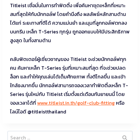
Titleist เชื่อมั่นในการทำฟิตติ้ง เพื่อค้นหาชุดเหล็กที่เหมาะ
สมที่สุดให้กับนักกอล์ฟ โดยคำนึงถึง ผลลัพธ์หลักสามด้าน
ได้แก่ ระยะทางที่ตีได้ ความแม่นยำ และมุมที่ลูกกอล์ฟตกลง
บนกรีน เหล็ก T-Series ทุกรุ่น ถูกออกแบบให้มีประสิทธิภาพ
สูงสุด ในทั้งสามด้าน
คลับฟิตเตอร์ผู้เชี่ยวชาญของ Titleist จะช่วยนักกอล์ฟทุก
คน ค้นหาเหล็ก T-Series รุ่นที่เหมาะสมที่สุด ที่จะช่วยปลด
ล็อก และทำให้คุณเล่นได้เต็มศักยภาพ ทั้งตีไกลขึ้น และเข้า
ใกล้ธงมากขึ้น นักกอล์ฟสามารถจองเวลาทำฟิตติ้งเหล็ก T-
Series รุ่นใหม่กับ Titleist เริ่มตั้งแต่เดือนกันยายนนี้ โดย
จองเวลาได้ที่
www.titleist.in.th/golf-club-fitting
หรือ
ไลน์ไอดี @titleistthailand
Search