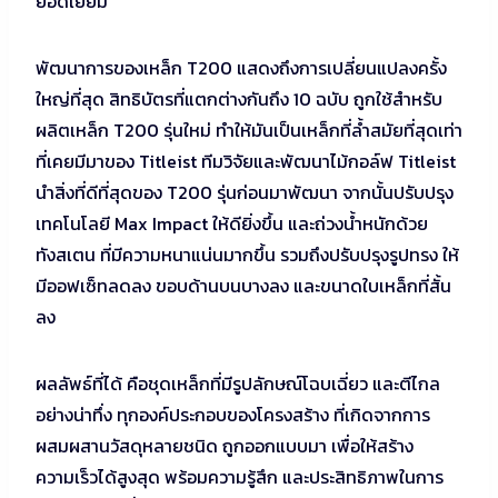
ยอดเยี่ยม
พัฒนาการของเหล็ก T200 แสดงถึงการเปลี่ยนแปลงครั้ง
ใหญ่ที่สุด สิทธิบัตรที่แตกต่างกันถึง 10 ฉบับ ถูกใช้สำหรับ
ผลิตเหล็ก T200 รุ่นใหม่ ทำให้มันเป็นเหล็กที่ล้ำสมัยที่สุดเท่า
ที่เคยมีมาของ Titleist ทีมวิจัยและพัฒนาไม้กอล์ฟ Titleist
นำสิ่งที่ดีที่สุดของ T200 รุ่นก่อนมาพัฒนา จากนั้นปรับปรุง
เทคโนโลยี Max Impact ให้ดียิ่งขึ้น และถ่วงน้ำหนักด้วย
ทังสเตน ที่มีความหนาแน่นมากขึ้น รวมถึงปรับปรุงรูปทรง ให้
มีออฟเซ็ทลดลง ขอบด้านบนบางลง และขนาดใบเหล็กที่สั้น
ลง
ผลลัพธ์ที่ได้ คือชุดเหล็กที่มีรูปลักษณ์โฉบเฉี่ยว และตีไกล
อย่างน่าทึ่ง ทุกองค์ประกอบของโครงสร้าง ที่เกิดจากการ
ผสมผสานวัสดุหลายชนิด ถูกออกแบบมา เพื่อให้สร้าง
ความเร็วได้สูงสุด พร้อมความรู้สึก และประสิทธิภาพในการ