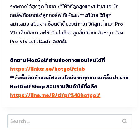
ระยะทางได้สูงสุด ในขณะที่ให้วิถีลูกสูงและสม่ำเสมอ นัก
กอล์ฟที่อยากได้ลูกกอล์ฟ ที่ให้ระยะทางที่ไกล วิถีลูก
สม่ำเสมอ สปินจากช็อตตีเต็มวงต่ำกว่า วิถีลูกต่ำกว่า Pro
V1x เล็กน้อย และให้สปินในช็อตลูกสั้นที่ตกแล้วหยุด ต้อง
Pro V1x Left Dash เลยครับ
ติดตาม HotGolf ผ่านช่องทางออนไลน์ได้ที่
https://linktr.ee/hotgolfclub
**สั่งซื้อสินค้ากอล์ฟออนไลน์จากทุกแบรนด์ชั้นนำ ผ่าน
HotGolf Shop สอบถามสินค้าได้ที่คลิก
https://line.me/R/ti/p/%40hotgolf
Search
for: