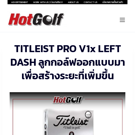
Skip
ADVERTISEMENT
WORK WITH US | ร่วมงานกับเรา
ABOUT US
CONTACT US
นโยบายความเป็นส่วนตัว
to
content
TITLEIST PRO V1x LEFT
DASH ลูกกอล์ฟออกแบบมา
เพื่อสร้างระยะที่เพิ่มขึ้น