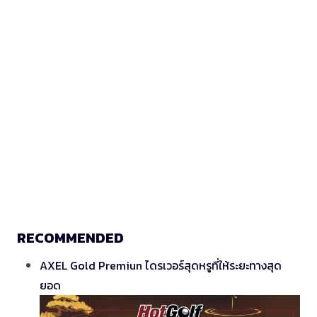
RECOMMENDED
AXEL Gold Premiun ไดรเวอร์สุดหรูที่ให้ระยะทางสุด
ยอด