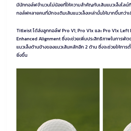
มีนักกอล์ฟจำนวนไม่น้อยที่ให้ความสำคัญกับเส้นแนวเล็งไลน์ที่
กอล์ฟหลายคนที่มักจะเติมเส้นแนวเล็งเหล่านั้นให้มากขึ้นกว่าเ
Titleist ได้ส่งลูกกอล์ฟ Pro V1, Pro V1x และ Pro V1x Lef
Enhanced Alignment ซึ่งจะช่วยเพิ่มประสิทธิภาพในการพัตต
แนวเล็งด้านข้างของแนวเส้นหลักอีก 2 ด้าน ซึ่งจะช่วยให้การ
ยิ่งขึ้น