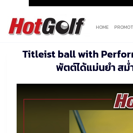
Skip
to
content
HOME
PROMOT
Titleist ball with Per
พัตต์ได้แม่นยำ สม