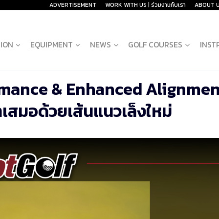
ADVERTISEMENT
WORK WITH US | ร่วมงานกับเรา
ABOUT 
ION
EQUIPMENT
NEWS
GOLF COURSES
INST
formance & Enhanced Alignme
่ำเสมอด้วยเส้นแนวเล็งใหม่