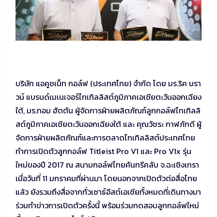
บริษัท แอคูชเน็ท กอล์ฟ (ประเทศไทย) จำกัด โดย มร.ริค บรา
วน์ แบรนด์เมเนเจอร์ไทเทิลลิสต์ภูมิภาคเอเชียตะวันออกเฉียง
ใต้, มร.ทอม ฮัตตัน ผู้จัดการฝ่ายผลิตภัณฑ์ลูกกอล์ฟไทเทิลลิ
สต์ภูมิภาคเอเชียตะวันออกเฉียงใต้ และ คุณวัชระ กาฬภักดี ผู้
จัดการฝ่ายผลิตภัณฑ์และการตลาดไทเทิลลิสต์ประเทศไทย
ทำการเปิดตัวลูกกอล์ฟ Titleist Pro V1 และ Pro V1x รุ่น
ใหม่ของปี 2017 ณ สนามกอล์ฟไทยคันทรีคลับ จ.ฉะเชิงเทรา
เมื่อวันที่ 11 มกราคมที่ผ่านมา โดยนอกจากเปิดตัวต่อสื่อไทย
แล้ว ยังรวมถึงสื่อจากทั่วเซาธ์อีสต์เอเชียทั้งหมดที่เดินทางมา
ร่วมทำข่าวการเปิดตัวครั้งนี้ พร้อมร่วมทดสอบลูกกอล์ฟใหม่