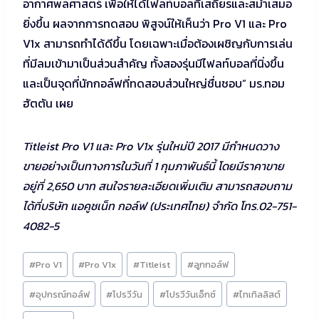
อากาศพลศาสตร์ เพื่อให้ได้ไฟลท์บอลที่เสถียรและสม่ำเสมอ
ยิ่งขึ้น ผลจากการทดสอบ พิสูจน์ให้เห็นว่า Pro V1 และ Pro
V1x สามารถทำได้ดีขึ้น โดยเฉพาะเมื่อต้องเผชิญกับการเล่น
ที่มีลมเข้ามาเป็นส่วนสำคัญ ทั้งสองรุ่นมีไฟลท์บอลที่นิ่งขึ้น
และเป็นจุดที่นักกอล์ฟที่ทดสอบส่วนใหญ่ชื่นชอบ” มร.ทอม
ฮัตตัน เผย
Titleist Pro V1 และ Pro V1x รุ่นใหม่ปี 2017 มีกำหนดวาง
ขายอย่างเป็นทางการในวันที่ 1 กุมภาพันธ์นี้ โดยมีราคาขาย
อยู่ที่ 2,650 บาท สนใจรายละเอียดเพิ่มเติม สามารถสอบถาม
ได้ที่บริษัท แอคูชเน็ท กอล์ฟ (ประเทศไทย) จำกัด โทร.02-751-
4082-5
Post
#
Pro V1
#
Pro V1x
#
Titleist
#
ลูกกอล์ฟ
Tags:
#
อุปกรณ์กอล์ฟ
#
โปรวีวัน
#
โปรวีวันเอ็กซ์
#
ไทเทิลลิสต์