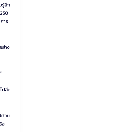
รู้สึก
 T250
ับการ
อย่าง
”
งไปอีก
ปด้วย
รือ