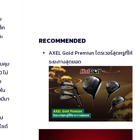
ย
ล็ก
ยะ
RECOMMENDED
AXEL Gold Premiun ไดรเวอร์สุดหรูที่ให้
ระยะทางสุดยอด
วบคุม
 ไม่
ง
งใน
ยมีมา
ไป
ไซต์