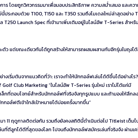
นทางการ โดยถูกวิศวกรรมมาเพื่อมอบประสิทธิภาพ ความสม่ำเสมอ และความ
่นใหม่นี้ประกอบด้วย T100, T150 และ T350 รวมถึงโมเดลใหม่ล่าสุดอย่าง
มเดล T250 Launch Spec ที่เข้ามาเพิ่มเติมอยู่ในไลน์อัพ T-Series สำหร
ตัว แต่ขณะเดียวกันได้ถูกสร้างให้สามารถผสมผสานกับอีกรุ่นในถุงได้
เริ่มต้นจากแนวคิดที่ว่า: เราจะทำให้นักกอล์ฟเล่นได้ดีขึ้นได้อย่างไร?
Golf Club Marketing “ในไลน์อัพ T-Series รุ่นใหม่ เราไม่ได้แค่มี
มีเหล็กที่ตอบโจทย์สำหรับนักกอล์ฟที่จริงจังทุกรูปแบบ และถ้ามองให้ลึกล
กอล์ฟตีเข้าใกล้เป้าหมายได้บ่อยครั้งมากขึ้น”
า 11 ฤดูกาลติดต่อกัน รวมถึงยังคงสถิตินี้ดำเนินต่อไป Titleist เต็มไ
นที่ตีลูกได้ดีที่สุดของโลก ไปจนถึงนักกอล์ฟสมัครเล่นที่จริงจัง ผ่านเค