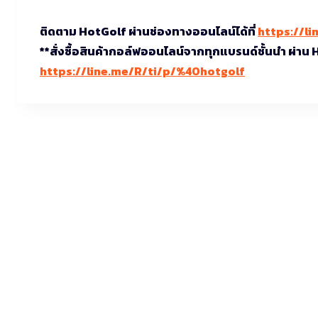
ติดตาม HotGolf ผ่านช่องทางออนไลน์ได้ที่
https://li
**สั่งซื้อสินค้ากอล์ฟออนไลน์จากทุกแบรนด์ชั้นนำ ผ่าน
https://line.me/R/ti/p/%40hotgolf