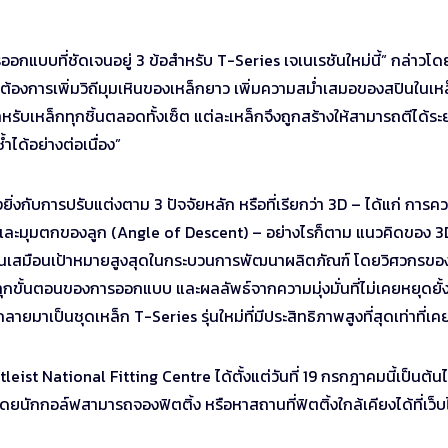
อกแบบที่ชัดเจนอยู่ 3 ข้อสำหรับ T-Series เจเนเรชันใหม่นี้” กล่าวโด
าต้องการเพิ่มวิถีมุมเหินของเหล็กยาว เพิ่มความสม่ำเสมอของสปินในเห
ับเหล็กทุกชิ้นตลอดทั้งเซ็ต แต่ละเหล็กจึงถูกสร้างให้สามารถตีได้ระ
ได้อย่างต่อเนื่อง”
ยิ่งกับการปรับแต่งตาม 3 ปัจจัยหลัก หรือที่เรียกว่า 3D – ได้แก่ การค
 และมุมตกของลูก (Angle of Descent) – อย่างไรก็ตาม แนวคิดของ 3D
ังเป็นเสมือนเป้าหมายสูงสุดในกระบวนการพัฒนาผลิตภัณฑ์ โดยวิศวกรขอ
้ในทุกขั้นตอนของการออกแบบ และผลลัพธ์จากความมุ่งมั่นที่ไม่เคยหยุดยั้
มาเป็นชุดเหล็ก T-Series รุ่นใหม่ที่มีประสิทธิภาพสูงที่สุดเท่าที่เค
itleist National Fitting Centre ได้ตั้งแต่วันที่ 19 กรกฎาคมนี้เป็นต้น
ดยนักกอล์ฟสามารถจองฟิตติ้ง หรือหาสถานที่ฟิตติ้งใกล้เคียงได้ที่เว็บ