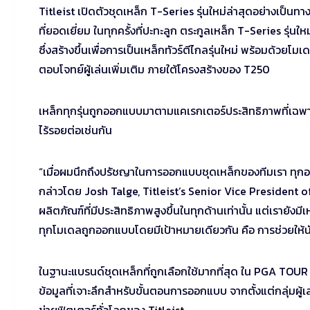
Titleist เปิดตัวชุดเหล็ก T-Series รุ่นใหม่ล่าสุดอย่างเป็
ที่ยอดเยี่ยม ในทุกครั้งที่ปะทะลูก ตระกูลเหล็ก T-Series รุ
ซึ่งสร้างขึ้นเพื่อการเป็นเหล็กทัวร์ตีไกลรุ่นใหม่ พร้อมด้วยโ
ตอบโจทย์ผู้เล่นเพิ่มเติม ภายใต้โครงสร้างของ T250
เหล็กทุกรุ่นถูกออกแบบมาตามแคเรกเตอร์ประสิทธิภาพที่เฉพาะ
ไร้รอยต่อเช่นกัน
“เมื่อผมนึกถึงปรัชญาในการออกแบบชุดเหล็กของทีมเรา ทุกอย่าง
กล่าวโดย Josh Talge, Titleist’s Senior Vice President of 
ผลิตภัณฑ์ที่มีประสิทธิภาพสูงขึ้นในทุกด้านเท่านั้น แต่เรายัง
ทุกโมเดลถูกออกแบบโดยมีเป้าหมายเดียวกัน คือ การช่วยให้นัก
ในฐานะแบรนด์ชุดเหล็กที่ถูกเลือกใช้มากที่สุด ใน PGA TOUR ม
ข้อมูลที่เจาะลึกสำหรับขั้นตอนการออกแบบ จากตั้งแต่กลุ่มผู้เล่
ข่ายฟิตเตอร์ทั่วโลกของ Titleist