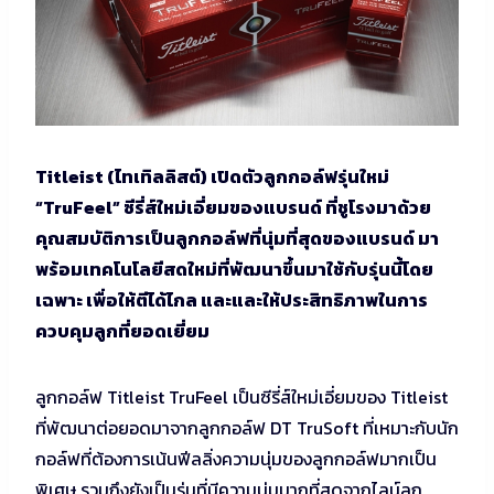
Titleist (ไทเทิลลิสต์) เปิดตัวลูกกอล์ฟรุ่นใหม่
“TruFeel” ซีรี่ส์ใหม่เอี่ยมของแบรนด์ ที่ชูโรงมาด้วย
คุณสมบัติการเป็นลูกกอล์ฟที่นุ่มที่สุดของแบรนด์ มา
พร้อมเทคโนโลยีสดใหม่ที่พัฒนาขึ้นมาใช้กับรุ่นนี้โดย
เฉพาะ เพื่อให้ตีได้ไกล และ
และให้ประสิทธิภาพในการ
ควบคุมลูกที่ยอดเยี่ยม
ลูกกอล์ฟ Titleist TruFeel เป็นซีรี่ส์ใหม่เอี่ยมของ Titleist
ที่พัฒนาต่อยอดมาจากลูกกอล์ฟ DT TruSoft ที่เหมาะกับนัก
กอล์ฟที่ต้องการเน้นฟีลลิ่งความนุ่มของลูกกอล์ฟมากเป็น
พิเศษ รวมถึงยังเป็นรุ่นที่มีความนุ่มมากที่สุดจากไลน์ลูก