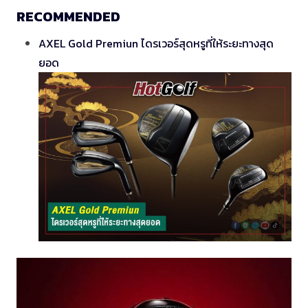
RECOMMENDED
AXEL Gold Premiun ไดรเวอร์สุดหรูที่ให้ระยะทางสุด
ยอด