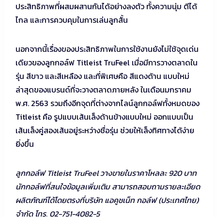
ประสิทธิภาพที่ผสมผสานกันได้อย่างลงตัว ทั้งความนุ่ม ตีได้
ไกล และการควบคุมในการเล่นลูกสั้น
นอกจากนี้เรื่องของประสิทธิภาพในการใช้งานยังไม่ใช้จุดเด่น
เดียวของลูกกอล์ฟ Titleist TruFeel เมื่อมีการวางตลาดใน
รุ่น สีขาว และสีเหลือง และที่พิเศษคือ สีแดงด้าน แบบใหม่
ล่าสุดของแบรนด์ที่จะวางตลาดภายหลัง ในเดือนมกราคม
พ.ศ. 2563 รวมถึงอีกจุดที่ต่างจากไลน์ลูกกอล์ฟทั้งหมดของ
Titleist คือ รูปแบบเส้นเล็งด้านข้างแบบใหม่ ออกแบบเป็น
เส้นเล็งคู่สองเส้นอยู่ระหว่างชื่อรุ่น ช่วยให้เล็งทิศทางได้ง่าย
ยิ่งขึ้น
ลูกกอล์ฟ Titleist TruFeel วางขายในราคาโหลละ 920 บาท
นักกอล์ฟที่สนใจข้อมูลเพิ่มเติม สามารถสอบถามรายละเอียด
ผลิตภัณฑ์ได้โดยตรงที่บริษัท แอคูชเน็ท กอล์ฟ (ประเทศไทย)
จำกัด โทร. 02-751-4082-5