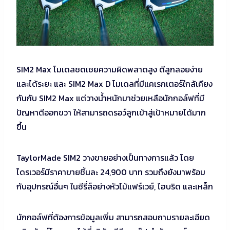
SIM2 Max โมเดลชดเชยความผิดพลาดสูง ตีลูกลอยง่าย
และได้ระยะ และ SIM2 Max D โมเดลที่มีแคเรกเตอร์ใกล้เคียง
กันกับ SIM2 Max แต่วางน้ำหนักมาช่วยเหลือนักกอล์ฟที่มี
ปัญหาตีออกขวา ให้สามารถดรอว์ลูกเข้าสู่เป้าหมายได้มาก
ขึ้น
TaylorMade SIM2 วางขายอย่างเป็นทางการแล้ว โดย
ไดรเวอร์มีราคาขายชิ้นละ 24,900 บาท รวมถึงยังมาพร้อม
กับอุปกรณ์อื่นๆ ในซีรี่ส์อย่างหัวไม้แฟร์เวย์, ไฮบริด และเหล็ก
นักกอล์ฟที่ต้องการข้อมูลเพิ่ม สามารถสอบถามรายละเอียด