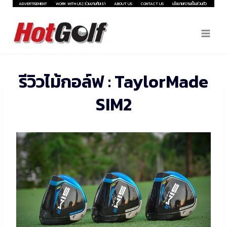
Skip
ADVERTISEMENT
WORK WITH US | ร่วมงานกับเรา
ABOUT US
CONTACT US
นโยบายความเป็นส่วนตัว
to
content
รีวิวไม้กอล์ฟ : TaylorMade
SIM2