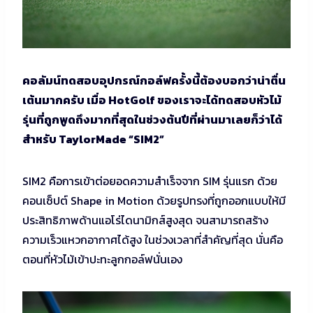
คอลัมน์ทดสอบอุปกรณ์กอล์ฟครั้งนี้ต้องบอกว่าน่าตื่น
เต้นมากครับ เมื่อ HotGolf ของเราจะได้ทดสอบหัวไม้
รุ่นที่ถูกพูดถึงมากที่สุดในช่วงต้นปีที่ผ่านมาเลยก็ว่าได้
สำหรับ TaylorMade “SIM2”
SIM2 คือการเข้าต่อยอดความสำเร็จจาก SIM รุ่นแรก ด้วย
คอนเซ็ปต์ Shape in Motion ด้วยรูปทรงที่ถูกออกแบบให้มี
ประสิทธิภาพด้านแอโร่ไดนามิกส์สูงสุด จนสามารถสร้าง
ความเร็วแหวกอากาศได้สูง ในช่วงเวลาที่สำคัญที่สุด นั่นคือ
ตอนที่หัวไม้เข้าปะทะลูกกอล์ฟนั่นเอง