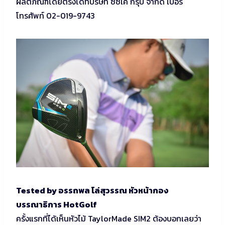
ผลิตภัณฑ์โดยตรงได้ที่บริษัท ซีซีเค กรุ๊ป จำกัด เบอร์
โทรศัพท์ 02-019-9743
Tested by อรรถพล โล่สุวรรณ หัวหน้ากอง
บรรณาธิการ HotGolf
ครั้งแรกที่ได้เห็นหัวไม้ TaylorMade SIM2 ต้องบอกเลยว่า