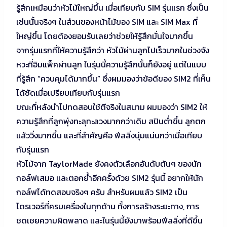
รู้สึกเหมือนว่าหัวไม้ใหญ่ขึ้น เมื่อเทียบกับ SIM รุ่นแรก ซึ่งเป็น
เช่นนั้นจริงๆ ในส่วนของหน้าไม้ของ SIM และ SIM Max ที่
ใหญ่ขึ้น โดยต้องยอมรับเลยว่าช่วยให้รู้สึกมั่นใจมากขึ้น
จากรุ่นแรกที่ให้ความรู้สึกว่า หัวไม้ผ่านลูกไปเร็วมากในช่วงจัง
หวะที่อิมแพ็คผ่านลูก ในรุ่นนี้ความรู้สึกนั้นก็ยังอยู่ แต่ในแบบ
ที่รู้สึก “ควบคุมได้มากขึ้น” ซึ่งผมมองว่าข้อดีของ SIM2 ที่เห็น
ได้ชัดเมื่อเปรียบเทียบกับรุ่นแรก
ขณะที่หลังนำไปทดสอบใช้ตีจริงในสนาม ผมมองว่า SIM2 ให้
ความรู้สึกที่ลูกพุ่งทะลุทะลวงมากกว่าเดิม สปินต่ำขึ้น ลูกตก
แล้ววิ่งมากขึ้น และที่สำคัญคือ ฟีลลิ่งนุ่มแน่นกว่าเมื่อเทียบ
กับรุ่นแรก
หัวไม้จาก TaylorMade ยังคงตัวเลือกอันดับต้นๆ ของนัก
กอล์ฟเสมอ และตอกย้ำอีกครั้งด้วย SIM2 รุ่นนี้ อยากให้นัก
กอล์ฟได้ทดสอบจริงๆ ครับ สำหรับผมแล้ว SIM2 เป็น
ไดรเวอร์ที่ครบเครื่องในทุกด้าน ท้้งการสร้างระยะทาง, การ
ชดเชยความผิดพลาด และในรุ่นนี้ยังมาพร้อมฟีลลิ่งที่ดีขึ้น