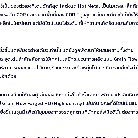
์เป็นของตัวเองที่เด่นชัดที่สุด ไล่ตั้งแต่ Hot Metal เป็นโมเดลเหล็กที่เ
างแรงดีด COR และขนาดพื้นที่ของ COR ที่สูงสุด แต่ขณะเดียวกันก็ยังใ
หล็กใบใหญ่หนา แต่มีดีไซน์แบบไล่ระดับ ที่ให้ความกะทัดรัดเหมาะกับการ
ิ่งขึ้นแต่เพียงอย่างเดียวเท่านั้น แต่ยังถูกพัฒนาให้ผสมผสานทั้งด้าน
่สุด จุดเด่นสำคัญคือการใช้เทคโนโลยีกระบวนการผลิตแบบ Grain Flow
้สามารถออกแบบได้บาง, ร้อนแรง และยืดหยุ่นได้มากขึ้น รวมถึงยังทำใ
นอีกด้วย
วยการเลือกใช้ของผู้เล่นของนักกอล์ฟในทัวร์ และการพัฒนาประสิทธิภ
ลยี Grain Flow Forged HD (High density) เช่นกัน ขณะที่ดีไซน์เป็นแบ
งขึ้นในรุ่นนี้ เพื่อให้มุมมองการจรดลูกตามที่นักกอล์ฟมือดีนั้นต้องกา