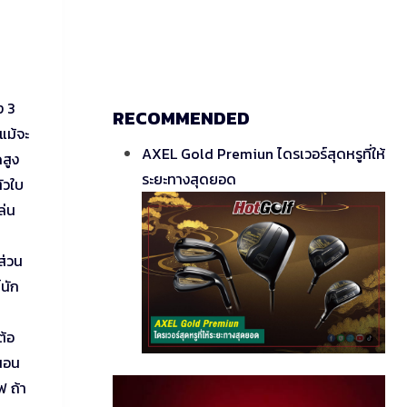
ง 3
RECOMMENDED
แม้จะ
AXEL Gold Premiun ไดรเวอร์สุดหรูที่ให้
สูง
ระยะทางสุดยอด
ัวใบ
ล่น
ส่วน
์นัก
ต้อ
่นอน
 ถ้า