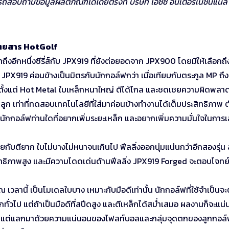
ถสอบถามข้อมูลผลิตภัณฑ์ได้โดยตรงที่ บริษัท ไอซีซี อินเตอร์เนชันแนล
ิตยสาร HotGolf
มาถึงอีกหนึ่งซีรี่ส์กับ JPX919 ที่ยังต่อยอดจาก JPX900 โดยมีให้เลือกถึ
า JPX919 ค่อนข้างเป็นมิตรกับนักกอล์ฟกว่า เมื่อเทียบกับตระกูล MP ถึง
ไล่ตั้งแต่ Hot Metal ใบเหล็กหนาใหญ่ ตีได้ไกล และชดเชยความผิดพลาด
ดลูก เท่าที่ทดสอบเทคโนโลยีที่ใส่มาค่อนข้างทำงานได้เต็มประสิทธิภาพ ต
 นักกอล์ฟท่านใดที่อยากเพิ่มระยะเหล็ก และอยากเพิ่มความมั่นใจในการเ
ยกับตียาก ใบไม่บางไม่หนาจนเกินไป ฟีลลิ่งออกนุ่มแน่นกว่าอีกสองรุ่น 
ระสิทธิภาพสูง และมีความโดดเด่นด้านฟีลลิ่ง JPX919 Forged จะตอบโจทย
เวลานี้ เป็นโมเดลใบบาง เหมาะกับมือดีเท่านั้น นักกอล์ฟที่ใช้จำเป็นจะ
ทั่วไป แต่ถ้าเป็นมือดีที่สปีดสูง และตีเหล็กได้สม่ำเสมอ ผลงานก็จะแน
บ แต่แลกมาด้วยความแน่นอนของไฟลท์บอลและกลุ่มจุดตกของลูกกอล์ฟ