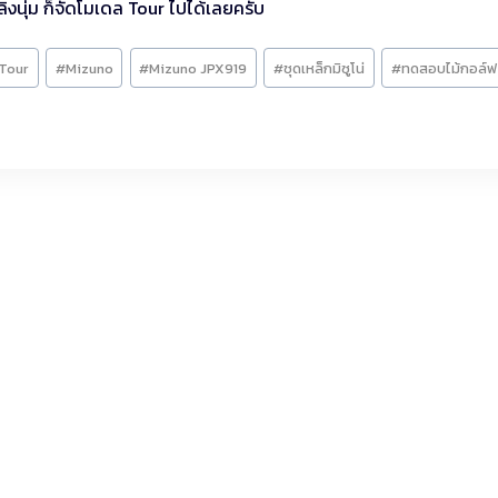
่งนุ่ม ก็จัดโมเดล Tour ไปได้เลยครับ
Tour
#
Mizuno
#
Mizuno JPX919
#
ชุดเหล็กมิซูโน่
#
ทดสอบไม้กอล์ฟ