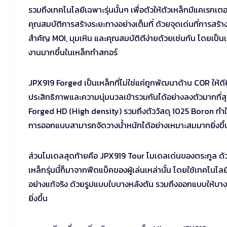
รวมถึงเทคโนโลยีเฉพาะรุ่นนั้นๆ เพื่อตัวให้ตัวเหล็กมีแคเรกเตอร
คุณสมบัติการสร้างระยะทางอย่างเต็มที่ ด้วยจุดเด่นที่การสร้
สำคัญ MOI, มุมเหิน และคุณสมบัติตีง่ายด้วยเช่นกัน โดยเป็นเ
งานมากขึ้นในเหล็กทำสกอร์
JPX919 Forged เป็นเหล็กที่ไม่ใช่แค่ถูกพัฒนาด้าน COR ให้ดีย
ประสิทธิภาพและความนุ่มนวลเข้ารวมกันได้อย่างลงตัวมากที
Forged HD (High density) รวมถึงตัววัสดุ 1025 Boron ทำให
การออกแบบสามารถจัดวางน้ำหนักได้อย่างเหมาะสมมากยิ่งขึ้
ส่วนโมเดลสุดท้ายคือ JPX919 Tour โมเดลเด่นของตระกูล ด้
เหล็กรุ่นนี้ก็มาจากฟีดแบ็คของผู้เล่นเหล่านั้น โดยใช้เทคโนโ
อย่างแท้จริง ด้วยรูปแบบใบบางหลังตัน รวมถึงออกแบบให้บางยิ่
ยิ่งขึ้น