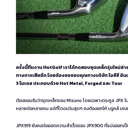
ครั้งนี้ทีมงาน HotGolf เราได้ทดสอบชุดเหล็กรุ่นใหม่ล่
ทางการเสียอีก โดยต้องขอขอบคุณทางบริษัท ไอซีซี อินเต
3 โมเดล ประกอบด้วย Hot Metal, Forged และ Tour
ต้องยอมรับว่าชุดเหล็กของ Mizuno โดยเฉพาะตระกูล JPX ในช่ว
หลายต่อหลายคน แต่ที่โดดเด่นสุดๆ คงต้องยกให้ บรูคส์ เคปก้
JPX919 ยังคงต่อยอดความสำเร็จของ JPX900 ที่แบ่งออกเป็น 