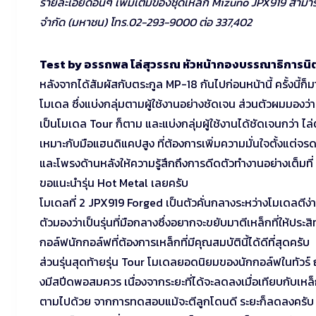
รายละเอียดอื่นๆ เพิ่มเติมของชุดเหล็ก Mizuno JPX919 สามาร
จำกัด (มหาชน) โทร.02-293-9000 ต่อ 337,402
Test by อรรถพล โล่สุวรรณ หัวหน้ากองบรรณาธิการน
หลังจากได้สัมผัสกับตระกูล MP-18 กันไปก่อนหน้านี้ ครั้งนี้ก็
โมเดล ซึ่งแบ่งกลุ่มตามผู้ใช้งานอย่างชัดเจน ส่วนตัวผมมองว่
เป็นโมเดล Tour ก็ตาม และแบ่งกลุ่มผู้ใช้งานได้ชัดเจนกว่า 
เหมาะกับมือแฮนดิแคปสูง ที่ต้องการเพิ่มความมั่นใจตั้งแต่จร
และโพรงด้านหลังให้ความรู้สึกถึงการดีดตัวทำงานอย่างเต็มที่
ขอแนะนำรุ่น Hot Metal เลยครับ
โมเดลที่ 2 JPX919 Forged เป็นตัวคั่นกลางระหว่างโมเดลตีง่า
ตัวมองว่าเป็นรุ่นที่มือกลางซึ่งอยากจะขยับมาตีเหล็กที่ให้ป
กอล์ฟนักกอล์ฟที่ต้องการเหล็กที่มีคุณสมบัตินี้ได้ดีที่สุดครับ
ส่วนรุ่นสุดท้ายรุ่น Tour โมเดลยอดนิยมของนักกอล์ฟในทัวร์ ณ 
งมีสปีดพอสมควร เนื่องจากระยะที่ได้จะลดลงเมื่อเทียบกับเหล็ก
ตามไปด้วย จากการทดสอบแม้จะตีลูกโดนดี ระยะก็ลดลงครั