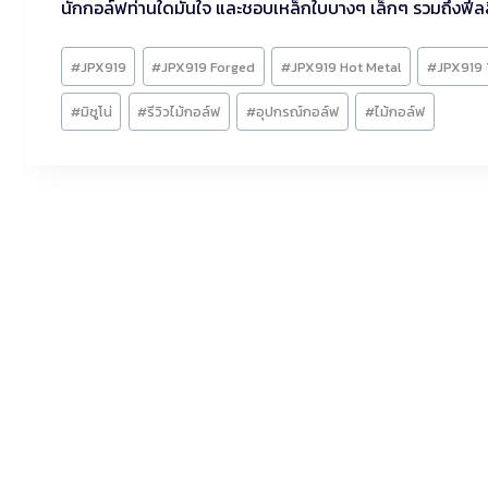
นักกอล์ฟท่านใดมั่นใจ และชอบเหล็กใบบางๆ เล็กๆ รวมถึงฟีลลิ
Post
#
JPX919
#
JPX919 Forged
#
JPX919 Hot Metal
#
JPX919 
Tags:
#
มิซูโน่
#
รีวิวไม้กอล์ฟ
#
อุปกรณ์กอล์ฟ
#
ไม้กอล์ฟ