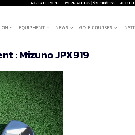
ADVERTISEMENT
WORK WITH US | ร่วมงานกับเรา
ABOUT 
ION
EQUIPMENT
NEWS
GOLF COURSES
INST
nt : Mizuno JPX919