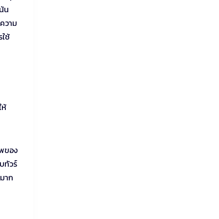
น้น
ห้ความ
ใช้
ห้
าพของ
บทัวร์
รมาก