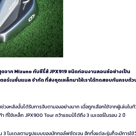
าสุดจาก Mizuno กับซีรี่ส์ JPX919 ชนิดก่อนงานลอนช์อย่างเป็น
อร์เนชั่นแนล จำกัด ที่ส่งชุดเหล็กมาให้เราได้ทดสอบกันครบถ้วน
งหลังนั้นได้รับการจับตามองอย่างมาก เมื่อถูกเลือกใช้จากผู้เล่นในทัว
า ที่ใช้เหล็ก JPX900 Tour คว้าแชมป์ได้ถึง 3 เมเจอร์ในรอบ 2 ปี
3 โมเดลตามรูปแบบของนักกอล์ฟชัดเจน อีกทั้งแต่ละรุ่นก็จะมีการใช้ว