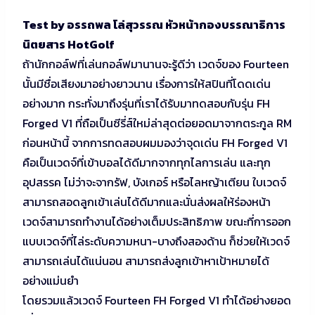
Test by อรรถพล โล่สุวรรณ หัวหน้ากองบรรณาธิการ
นิตยสาร HotGolf
ถ้านักกอล์ฟที่เล่นกอล์ฟมานานจะรู้ดีว่า เวดจ์ของ Fourteen
นั้นมีชื่อเสียงมาอย่างยาวนาน เรื่องการให้สปินที่โดดเด่น
อย่างมาก กระทั่งมาถึงรุ่นที่เราได้รับมาทดสอบกับรุ่น FH
Forged V1 ที่ถือเป็นซีรี่ส์ใหม่ล่าสุดต่อยอดมาจากตระกูล RM
ก่อนหน้านี้ จากการทดสอบผมมองว่าจุดเด่น FH Forged V1
คือเป็นเวดจ์ที่เข้าบอลได้ดีมากจากทุกไลการเล่น และทุก
อุปสรรค ไม่ว่าจะจากรัฟ, บังเกอร์ หรือไลหญ้าเตียน ใบเวดจ์
สามารถสอดลูกเข้าเล่นได้ดีมากและนั่นส่งผลให้ร่องหน้า
เวดจ์สามารถทำงานได้อย่างเต็มประสิทธิภาพ ขณะที่การออก
แบบเวดจ์ที่ไล่ระดับความหนา-บางถึงสองด้าน ก็ช่วยให้เวดจ์
สามารถเล่นได้แน่นอน สามารถส่งลูกเข้าหาเป้าหมายได้
อย่างแม่นยำ
โดยรวมแล้วเวดจ์ Fourteen FH Forged V1 ทำได้อย่างยอด