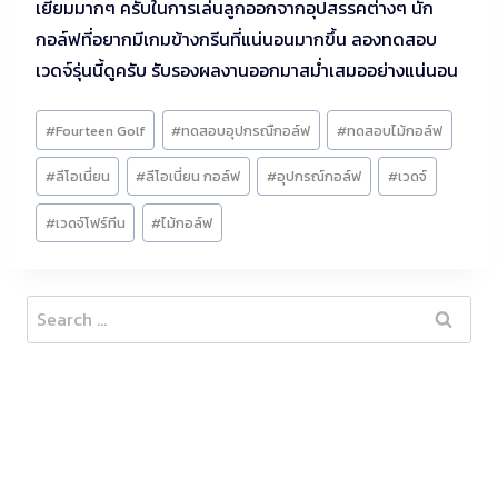
เยี่ยมมากๆ ครับในการเล่นลูกออกจากอุปสรรคต่างๆ นัก
กอล์ฟที่อยากมีเกมข้างกรีนที่แน่นอนมากขึ้น ลองทดสอบ
เวดจ์รุ่นนี้ดูครับ รับรองผลงานออกมาสม่ำเสมออย่างแน่นอน
Post
#
Fourteen Golf
#
ทดสอบอุปกรณืกอล์ฟ
#
ทดสอบไม้กอล์ฟ
Tags:
#
ลีโอเนี่ยน
#
ลีโอเนี่ยน กอล์ฟ
#
อุปกรณ์กอล์ฟ
#
เวดจ์
#
เวดจ์โฟร์ทีน
#
ไม้กอล์ฟ
Search
for: