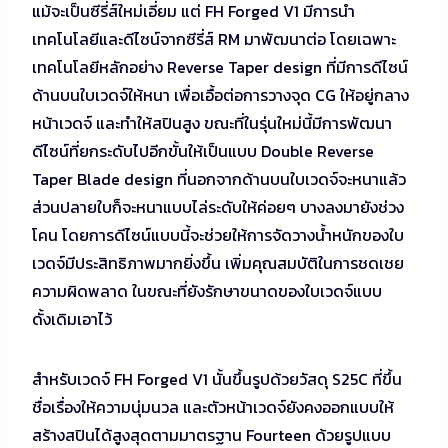
แม้จะเป็นซีรี่ส์ใหม่เอี่ยม แต่ FH Forged V1 มีการนำ
เทคโนโลยีและดีไซน์จากซีรี่ส์ RM มาพัฒนาต่อ โดยเฉพาะ
เทคโนโลยีหลักอย่าง Reverse Taper design ที่มีการดีไซน์
ด้านบนใบเวดจ์ให้หนา เพื่อเอื้อต่อการวางจุด CG ให้อยู่กลาง
หน้าเวดจ์ และทำให้สปินสูง ขณะที่ในรุ่นใหม่นี้มีการพัฒนา
ดีไซน์ที่ยกระดับไปอีกขั้นให้เป็นแบบ Double Reverse
Taper Blade design ที่นอกจากด้านบนใบเวดจ์จะหนาแล้ว
ส่วนปลายใบก็จะหนาแบบไล่ระดับให้ค่อยๆ บางลงมายังช่วง
โคน โดยการดีไซน์แบบนี้จะช่วยให้การจัดวางน้ำหนักของใบ
เวดจ์มีประสิทธิภาพมากยิ่งขึ้น เพิ่มคุณสมบัติในการชดเชย
ความผิดพลาด ในขณะที่ยังรักษาขนาดของใบเวดจ์แบบ
ดั้งเดิมเอาไว้
สำหรับเวดจ์ FH Forged V1 นั้นขึ้นรูปด้วยวัสดุ S25C ที่ขึ้น
ชื่อเรื่องให้ความนุ่มนวล และตัวหน้าเวดจ์ยังคงออกแบบให้
สร้างสปินได้สูงสุดตามมาตรฐาน Fourteen ด้วยรูปแบบ