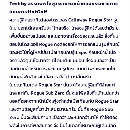
Test by อรรถพล โล่สุวรรณ หัวหน้ากองบรรณาธิการ
นิตยสาร HotGolf
ความรู้สึกแรกที่ได้ลองไดรเวอร์ Callaway Rogue Star รุ่น
ใหม่ บอกได้เลยครับว่า “ไกลจริง” ไกลจนรู้สึกได้เลยว่ามีระยะ
เพิ่มขึ้นอย่างแน่นอน และนอกจากเรื่องของระยะแล้ว สิ่งที่ผม
ชอบในไดรเวอร์ Rogue คงต้องยกให้การออกแบบรูปลักษณ์
ของหัวไม้ที่ดูใหญ่ขึ้น เมื่อเทียบกับรุ่น Epic ก่อนหน้านี้ เมื่อ
จรดแล้วดูมั่นใจมากว่า ตีโดนเต็มแน่นอน ซึ่งผมมองว่าเป็น
ข้อดีมากสำหรับการออกแบบรูปทรงแบบนี้ เพราะจะช่วยให้
นักกอล์ฟกล้าเร่งในจังหวะสวิงได้มากขึ้นครับ
ในขณะที่โมเดล Rogue Star นั้นจะให้ความรู้สึกที่ตีง่ายแต่
ไกล แต่กับ Rogue Sub Zero นั้นจะให้ฟีลลิ่งที่หนักแน่นกว่า
บอลที่ออกจากหน้าไม้จะพุ่งต่ำกว่าเมื่อเทียบกับ Rogue Star
และตามข้อมูลที่เรานำเสนอมานะครับ นั่นคือ Rogue Sub
Zero นั้นจะเสียบก้านที่แข็งกว่าและหนักกว่ามาให้ ทำให้ต้อง
พลังในการตีพอสมควร จึงเป็นโมเดลที่เหมาะกับผู้เล่นมือดี