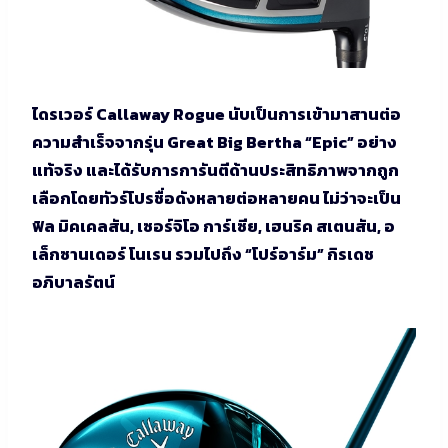
ไดรเวอร์ Callaway Rogue นับเป็นการเข้ามาสานต่อ
ความสำเร็จจากรุ่น Great Big Bertha “Epic” อย่าง
แท้จริง และได้รับการการันตีด้านประสิทธิภาพจากถูก
เลือกโดยทัวร์โปรชื่อดังหลายต่อหลายคน ไม่ว่าจะเป็น
ฟิล มิคเคลสัน, เซอร์จิโอ การ์เซีย, เฮนริค สเตนสัน, อ
เล็กซานเดอร์ โนเรน รวมไปถึง “โปร์อาร์ม” กิรเดช
อภิบาลรัตน์