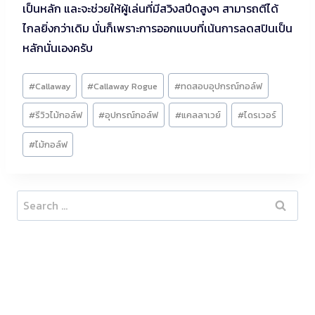
เป็นหลัก และจะช่วยให้ผู้เล่นที่มีสวิงสปีดสูงๆ สามารถตีได้
ไกลยิ่งกว่าเดิม นั่นก็เพราะการออกแบบที่เน้นการลดสปินเป็น
หลักนั่นเองครับ
Post
#
Callaway
#
Callaway Rogue
#
ทดสอบอุปกรณ์กอล์ฟ
Tags:
#
รีวิวไม้กอล์ฟ
#
อุปกรณ์กอล์ฟ
#
แคลลาเวย์
#
ไดรเวอร์
#
ไม้กอล์ฟ
Search
for: