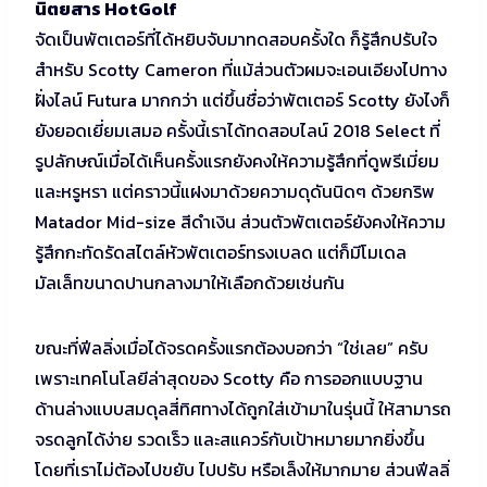
นิตยสาร HotGolf
จัดเป็นพัตเตอร์ที่ได้หยิบจับมาทดสอบครั้งใด ก็รู้สึกปรับใจ
สำหรับ Scotty Cameron ที่แม้ส่วนตัวผมจะเอนเอียงไปทาง
ฝั่งไลน์ Futura มากกว่า แต่ขึ้นชื่อว่าพัตเตอร์ Scotty ยังไงก็
ยังยอดเยี่ยมเสมอ ครั้งนี้เราได้ทดสอบไลน์ 2018 Select ที่
รูปลักษณ์เมื่อได้เห็นครั้งแรกยังคงให้ความรู้สึกที่ดูพรีเมี่ยม
และหรูหรา แต่คราวนี้แฝงมาด้วยความดุดันนิดๆ ด้วยกริพ
Matador Mid-size สีดำเงิน ส่วนตัวพัตเตอร์ยังคงให้ความ
รู้สึกกะทัดรัดสไตล์หัวพัตเตอร์ทรงเบลด แต่ก็มีโมเดล
มัลเล็ทขนาดปานกลางมาให้เลือกด้วยเช่นกัน
ขณะที่ฟีลลิ่งเมื่อได้จรดครั้งแรกต้องบอกว่า “ใช่เลย” ครับ
เพราะเทคโนโลยีล่าสุดของ Scotty คือ การออกแบบฐาน
ด้านล่างแบบสมดุลสี่ทิศทางได้ถูกใส่เข้ามาในรุ่นนี้ ให้สามารถ
จรดลูกได้ง่าย รวดเร็ว และสแควร์กับเป้าหมายมากยิ่งขึ้น
โดยที่เราไม่ต้องไปขยับ ไปปรับ หรือเล็งให้มากมาย ส่วนฟีลลิ่