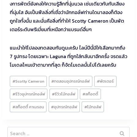
งการพัตต์ยังคงให้ความรู้สึกที่นุ่มนวล เช่นเดียวกับกับเสียง
ที่นุ่มใส อันเป็นฟีลลิ่งที่เชื่อว่านักกอล์ฟท่านใดมาลองก็ต้อง
ถูกใจทั้งนั้น และนั่นคือสิ่งที่ทำให้ Scotty Cameron เป็นพัต
เตอร์ระดับพรีเมี่ยมที่เหนือกว่าแบรนด์อื่นๆ
แนะนำให้ไปลองทดสอบกันดูนะครับ ไลน์ปีนี้มีให้เลือกมากถึง
7 รูปทรง โดยเฉพาะ Laguna ที่ถูกใส่กลับมาอีกครั้ง จรดแล้ว
โมเดลไหนเข้าตามากที่สุด ก็จัดโมเดลนั้นไปได้เลยครับ
Post
#
Scotty Cameron
#
ทดสอบอุปกรณ์กอล์ฟ
#
พัตเตอร์
Tags:
#
รีวิวอุปกรณ์กอล์ฟ
#
รีวิวไม้กอล์ฟ
#
สก็อตตี้
#
สก็อตตี้ คาเมรอน
#
อุปกรณ์กอล์ฟ
#
ไม้กอล์ฟ
Search