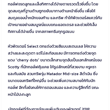
กอล์ฟจรดลูกและเล็งทิศทางได้ง่ายดายรวดเร็วยิ่งขึ้น โดย
จุดสมดุลที่ฐานด้านถูกขยับมาทางด้านหน้ายิ่งขึ้น เพื่อให้
สมดุลของน้ำหนักของก้าน และกริพ ทำให้พัตเตอร์สแควร์กับ
เป้าหมายอย่างสมบูรณ์แบบขณะแอดเดรส และช่วยให้เล็ง
ทิศทางได้ง่ายขึ้น จากสภาพกรีนทุกรูปแบบ
หัวพัตเตอร์ Select ตกแต่งด้วยสีแบบสเตนเลส ให้ความ
สว่างและสะดุดตา แต่ไม่สะท้อนแสง มีการตกแต่งด้วยจุด
แดง “cherry dots” ขนาดเล็กสามจุดอันเป็นเอกลักษณ์ของ
Scotty ที่นักกอล์ฟคุ้นเคย ให้รูปลักษณ์ที่สวยงาม หรูหรา
และทันสมัย สวมกริพรุ่น Matador Mid-size สีดำเงิน ซึ่ง
ขนาดของกริพที่ใหญ่ขึ้น จะช่วยเพิ่มความสบายให้กับนัก
กอล์ฟ อีกทั้งยังคงให้การตอบสนอง และความรู้สึกที่ดี ขณะ
หน้าไม้ปะทะลูก
นักกอล์ฟที่ต้องการข้อมูลเพิ่มเติมของพัตเตอร์ 2018