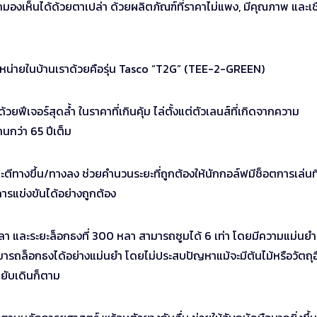
มองเห็นได้ด้วยตาเปล่า ด้วยผลิตภัณฑ์ที่ราคาไม่แพง, มีคุณภาพ และเชื
จำหน่ายในบ้านเราด้วยคือรุ่น Tasco “T2G” (TEE-2-GREEN)
้วยฟีเจอร์สุดล้ำ ในราคาที่เกินคุ้ม ไล่ตั้งแต่ตัวเลนส์ที่เกิดจากความ
นกว่า 65 ปีเต็ม
ทางขึ้น/ทางลง ช่วยคำนวนระยะที่ถูกต้องให้นักกอล์ฟมีช็อตการเล่นที
ารแข่งขันได้อย่างถูกต้อง
หลา และระยะล็อกธงที่ 300 หลา สามารถซูมได้ 6 เท่า โดยมีความแม่นยำ
มารถล็อกธงได้อย่างแม่นยำ โดยไม่ประสบปัญหาแม้จะมีต้นไม้หรือวัตถุอ
ยับเดินก็ตาม