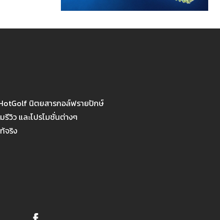
 HotGolf นิตยสารกอล์ฟรายปักษ์
รีวิว และโปรโมชั่นต่างๆ
ท้จริง