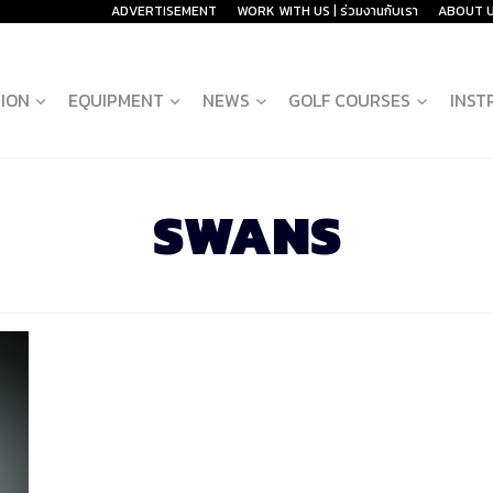
ADVERTISEMENT
WORK WITH US | ร่วมงานกับเรา
ABOUT 
ION
EQUIPMENT
NEWS
GOLF COURSES
INST
SWANS