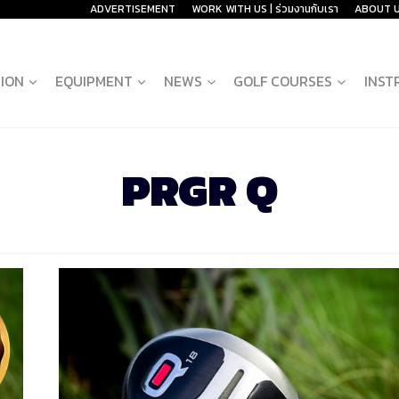
ADVERTISEMENT
WORK WITH US | ร่วมงานกับเรา
ABOUT 
ION
EQUIPMENT
NEWS
GOLF COURSES
INST
PRGR Q