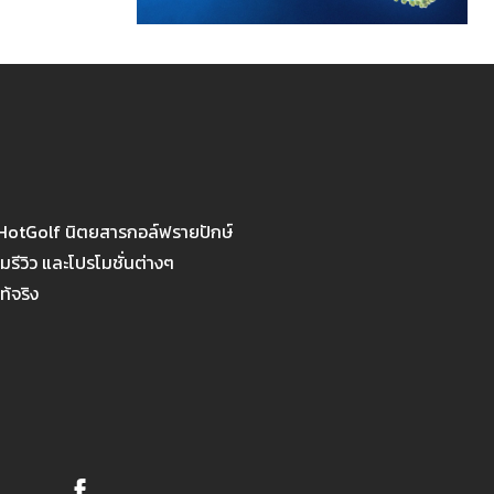
 HotGolf นิตยสารกอล์ฟรายปักษ์
รีวิว และโปรโมชั่นต่างๆ
ท้จริง