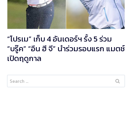
“โปรเม” เก็บ 4 อันเดอร์ฯ รั้ง 5 ร่วม
“บรู๊ค” “อึน ฮี จี” นำร่วมรอบแรก แมตช์
เปิดฤดูกาล
Search
for: