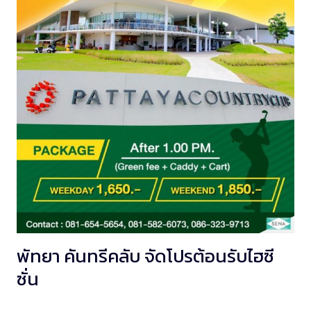
พัทยา คันทรีคลับ จัดโปรต้อนรับไฮซี
ซั่น